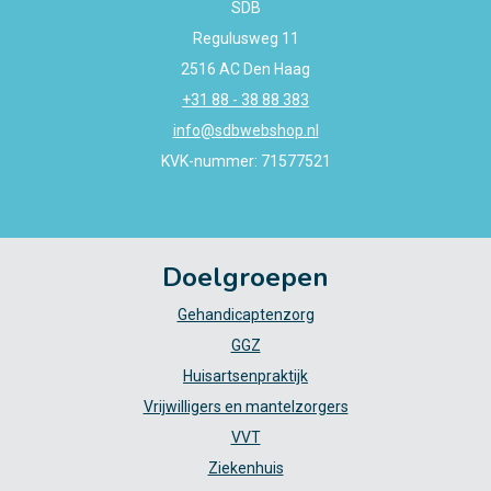
SDB
Regulusweg 11
2516 AC Den Haag
+31 88 - 38 88 383
info@sdbwebshop.nl
KVK-nummer: 71577521
Doelgroepen
Gehandicaptenzorg
GGZ
Huisartsenpraktijk
Vrijwilligers en mantelzorgers
VVT
Ziekenhuis