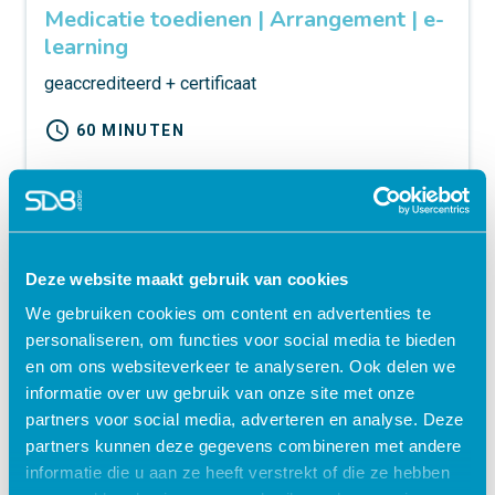
Medicatie toedienen | Arrangement | e-
learning
geaccrediteerd + certificaat
schedule
60 MINUTEN
€ 27,50
shopping_cart
Deze website maakt gebruik van cookies
We gebruiken cookies om content en advertenties te
personaliseren, om functies voor social media te bieden
en om ons websiteverkeer te analyseren. Ook delen we
informatie over uw gebruik van onze site met onze
Meer nieuws
partners voor social media, adverteren en analyse. Deze
partners kunnen deze gegevens combineren met andere
informatie die u aan ze heeft verstrekt of die ze hebben