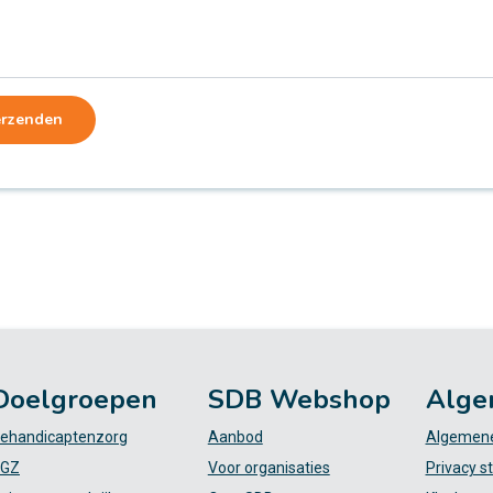
erzenden
Doelgroepen
SDB Webshop
Alge
ehandicaptenzorg
Aanbod
Algemene
GZ
Voor organisaties
Privacy s