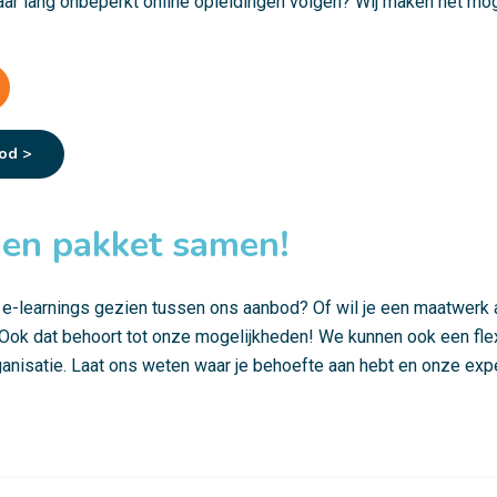
jaar lang onbeperkt online opleidingen volgen? Wij maken het mog
od >
igen pakket samen!
 e-learnings gezien tussen ons aanbod? Of wil je een maatwerk
Ook dat behoort tot onze mogelijkheden! We kunnen ook een flex
anisatie. Laat ons weten waar je behoefte aan hebt en onze expe