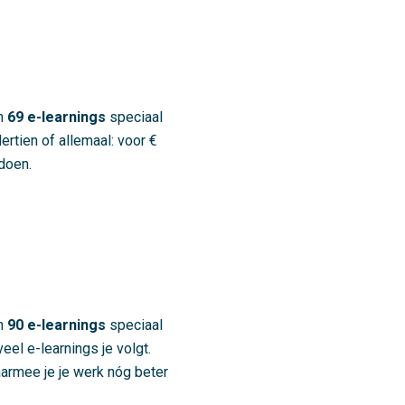
an
69 e-learnings
speciaal
rtien of allemaal: voor €
 doen.
an
90
e-learnings
speciaal
el e-learnings je volgt.
waarmee je je werk nóg beter