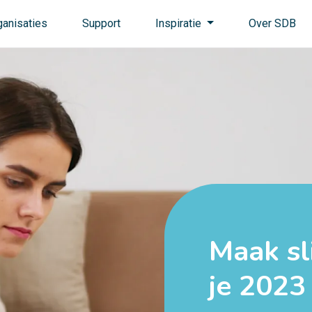
ganisaties
Support
Inspiratie
Over SDB
Maak sl
je 2023