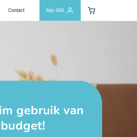
Contact
Mijn SDB
im gebruik van
 budget!