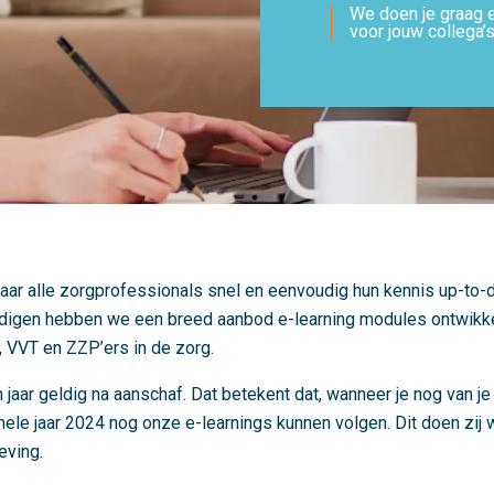
We doen je graag e
voor jouw collega’
r alle zorgprofessionals snel en eenvoudig hun kennis up-to-d
gen hebben we een breed aanbod e-learning modules ontwikke
, VVT en ZZP’ers in de zorg.
n jaar geldig na aanschaf. Dat betekent dat, wanneer je nog van j
 hele jaar 2024 nog onze e-learnings kunnen volgen. Dit doen zij
eving.