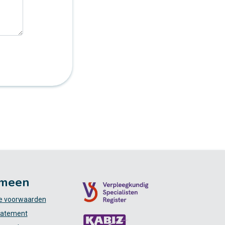
meen
 voorwaarden
tatement