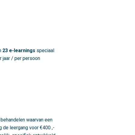
an
23
e-learnings
speciaal
r jaar / per persoon
n behandelen waarvan een
lg de leergang voor €400 ,-