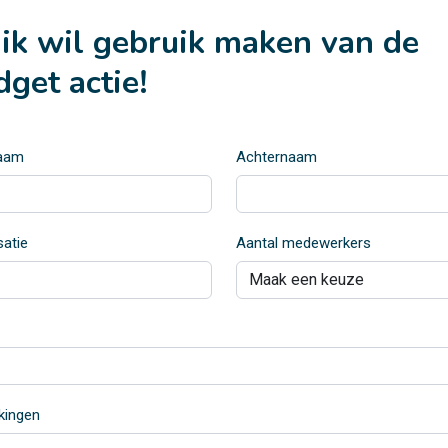
, ik wil gebruik maken van de
dget actie!
aam
Achternaam
satie
Aantal medewerkers
kingen