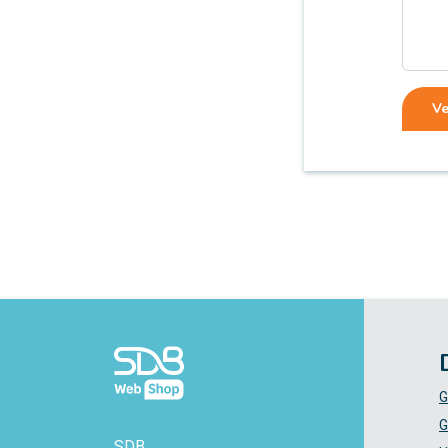
V
G
G
SDB