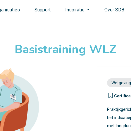
ganisaties
Support
Inspiratie
Over SDB
Basistraining WLZ
Wetgeving
turned_in_not
Certifica
Praktijkgeri
het indicati
met langduri