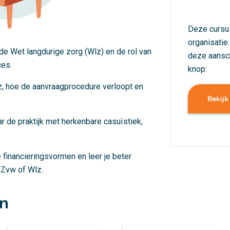
Deze cursu
organisatie
n de Wet langdurige zorg (Wlz) en de rol van
deze aansc
ces.
knop:
z, hoe de aanvraagprocedure verloopt en
Bekijk
ar de praktijk met herkenbare casuïstiek,
e financieringsvormen en leer je beter
 Zvw of Wlz.
en