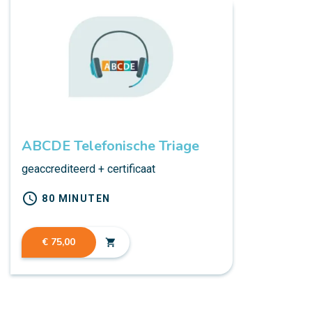
ABCDE Telefonische Triage
geaccrediteerd + certificaat
schedule
80 MINUTEN
€ 75,00
shopping_cart