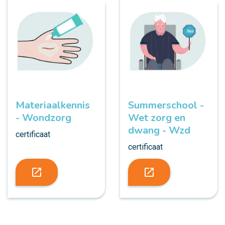
Materiaalkennis
Summerschool -
- Wondzorg
Wet zorg en
dwang - Wzd
certificaat
certificaat
launch
launch