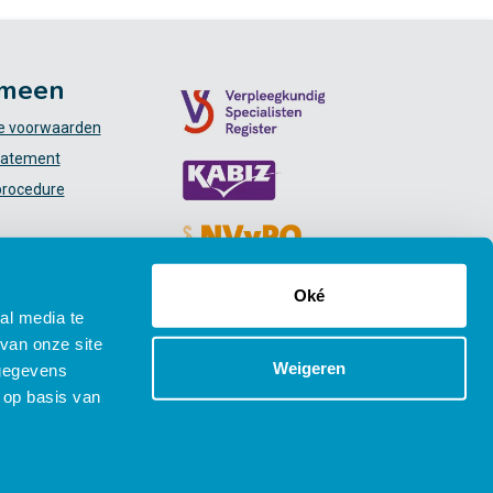
meen
 voorwaarden
tatement
procedure
Oké
al media te
van onze site
Weigeren
 gegevens
 op basis van
Social media