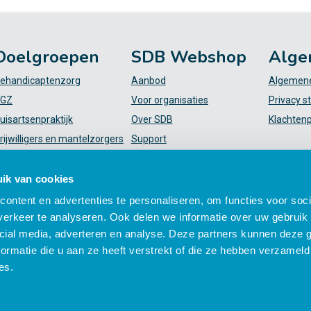
Doelgroepen
SDB Webshop
Alge
ehandicaptenzorg
Aanbod
Algemene
GZ
Voor organisaties
Privacy s
uisartsenpraktijk
Over SDB
Klachten
rijwilligers en mantelzorgers
Support
VT
FAQ
iekenhuis
Mijn SDB
ik van cookies
elpende (plus)
ontent en advertenties te personaliseren, om functies voor soci
erkeer te analyseren. Ook delen we informatie over uw gebruik 
cial media, adverteren en analyse. Deze partners kunnen deze
ormatie die u aan ze heeft verstrekt of die ze hebben verzameld
es.
 zorgprofessionals