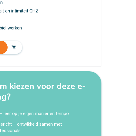
en
eit en intimiteit GHZ
biel werken
shopping_cart
 kiezen voor deze e-
ng?
 – leer op je eigen manier en tempo
kgericht – ontwikkeld samen met
fessionals