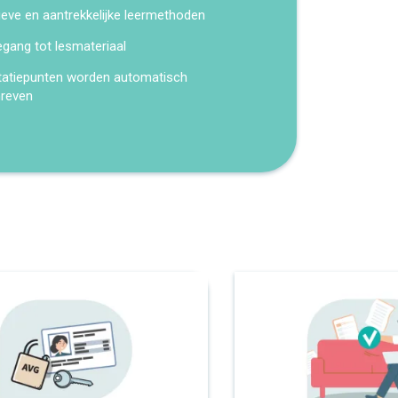
ieve en aantrekkelijke leermethoden
egang tot lesmateriaal
tatiepunten worden automatisch
hreven