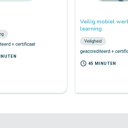
Veilig mobiel werk
learning
ng
Veiligheid
eerd + certificaat
geaccrediteerd + certifi
INUTEN
schedule
45 MINUTEN