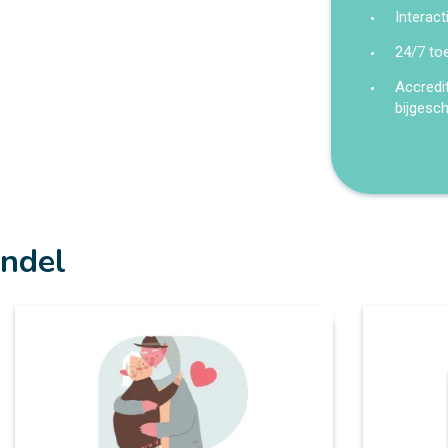
Interact
24/7 to
Accredi
bijgesc
undel