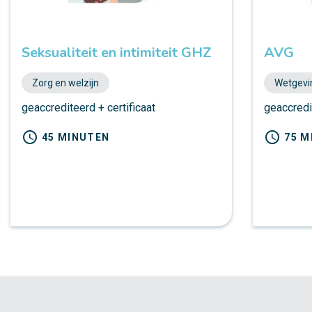
Seksualiteit en intimiteit GHZ
AVG
Zorg en welzijn
Wetgevi
geaccrediteerd + certificaat
geaccredit
schedule
schedule
45 MINUTEN
75 M