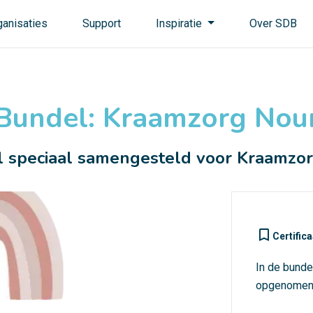
ganisaties
Support
Inspiratie
Over SDB
Bundel: Kraamzorg Nou
 speciaal samengesteld voor Kraamzo
turned_in_not
Certifica
In de bunde
opgenomen