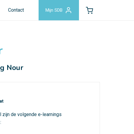
Contact
Mijn SDB
r
rg Nour
at
l zijn de volgende e-learnings
: