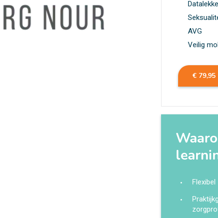
Datalekk
Seksualit
AVG
Veilig mo
€ 79,95
Waarom
learni
Flexibel
Praktij
zorgpro