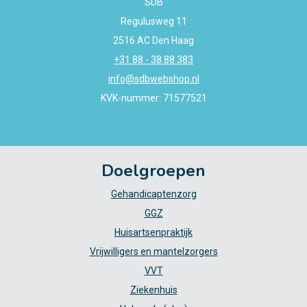
SDB
Regulusweg 11
2516 AC Den Haag
+31 88 - 38 88 383
info@sdbwebshop.nl
KVK-nummer: 71577521
Doelgroepen
Gehandicaptenzorg
GGZ
Huisartsenpraktijk
Vrijwilligers en mantelzorgers
VVT
Ziekenhuis