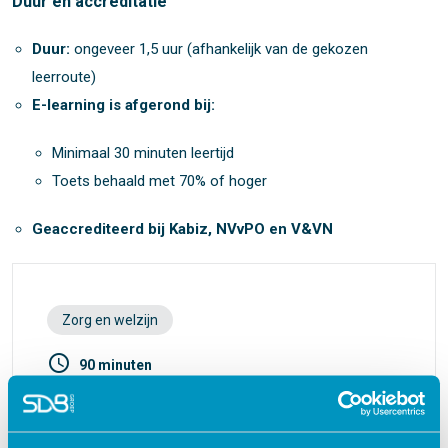
Duur en accreditatie
Duur:
ongeveer 1,5 uur (afhankelijk van de gekozen
leerroute)
E-learning is afgerond bij:
Minimaal 30 minuten leertijd
Toets behaald met 70% of hoger
Geaccrediteerd bij Kabiz, NVvPO en V&VN
Zorg en welzijn
access_time
90 minuten
check
Geaccrediteerd door:
Kabiz
Accr.nr. 662092
1 punt
V&VN
Accr.nr. 662092
1 punt
NVvPO
Accr.nr. 651716
1 punt