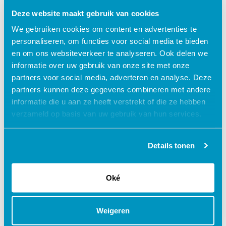
turned_in_not
Certificaat
Deze website maakt gebruik van cookies
We gebruiken cookies om content en advertenties te
€ 27,50
personaliseren, om functies voor social media te bieden
shopping_cart
en om ons websiteverkeer te analyseren. Ook delen we
informatie over uw gebruik van onze site met onze
partners voor social media, adverteren en analyse. Deze
partners kunnen deze gegevens combineren met andere
Waarom kiezen voor deze
informatie die u aan ze heeft verstrekt of die ze hebben
verzameld op basis van uw gebruik van hun services.
e-learning?
Details tonen
Flexibel – leer op je eigen manier en tempo
Praktijkgericht – ontwikkeld samen met
Oké
zorgprofessionals
Interactieve en aantrekkelijke leermethoden
Weigeren
24/7 toegang tot lesmateriaal