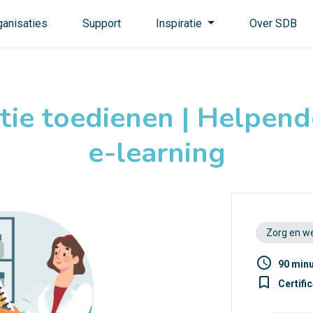
ganisaties
Support
Inspiratie
Over SDB
tie toedienen | Helpende
e-learning
Zorg en we
access_time
90 min
turned_in_not
Certifi