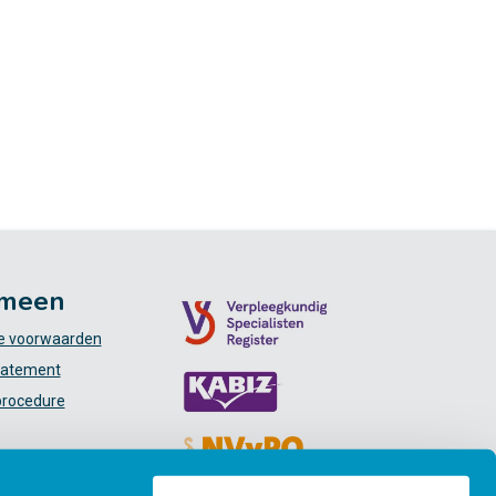
meen
 voorwaarden
tatement
procedure