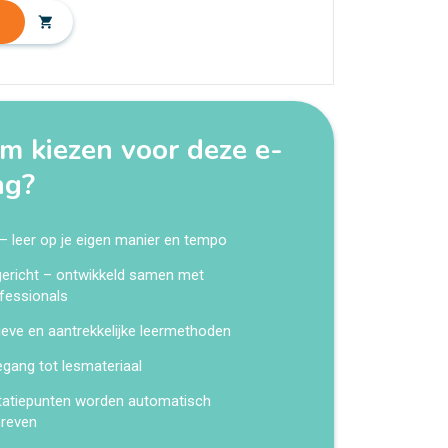
shopping_cart
 kiezen voor deze e-
ng?
 – leer op je eigen manier en tempo
kgericht – ontwikkeld samen met
fessionals
ieve en aantrekkelijke leermethoden
egang tot lesmateriaal
tatiepunten worden automatisch
hreven