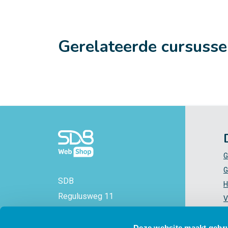
Gerelateerde cursuss
G
G
SDB
H
Regulusweg 11
V
2516 AC Den Haag
V
+31 88 - 38 88 383
Z
Deze website maakt gebru