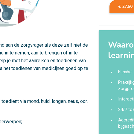
€ 27,50
Waarom
d aan de zorgvrager als deze zelf niet de
learni
 in te nemen, aan te brengen of in te
elp je met het aanreiken en toedienen van
 na het toedienen van medicijnen goed op te
Flexibel
Praktij
zorgpro
Interact
 toedient via mond, huid, longen, neus, oor,
24/7 to
Accredi
nderwerpen;
bijgesc