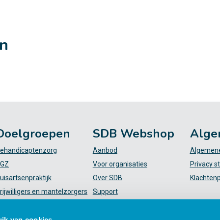
en
Doelgroepen
SDB Webshop
Alge
ehandicaptenzorg
Aanbod
Algemene
GZ
Voor organisaties
Privacy s
uisartsenpraktijk
Over SDB
Klachten
rijwilligers en mantelzorgers
Support
VT
FAQ
iekenhuis
Mijn SDB
ik van cookies