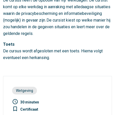
De cursus heeft de opbouw van vijf werkdagen. De cursist
komt op elke werkdag in aanraking met alledaagse situaties
waarin de privacybescherming en informatiebeveiliging
(mogelijk) in gevaar zijn. De cursist kiest op welke manier hij
zou handelen in de gegeven situaties en leert meer over de
geldende regels.
Toets
De cursus wordt afgesloten met een toets. Hierna volgt
eventueel een herkansing.
Wetgeving
access_time
30 minuten
turned_in_not
Certificaat