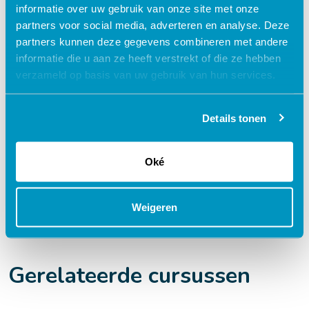
e-learning?
informatie over uw gebruik van onze site met onze
partners voor social media, adverteren en analyse. Deze
partners kunnen deze gegevens combineren met andere
Flexibel – leer op je eigen manier en tempo
informatie die u aan ze heeft verstrekt of die ze hebben
Praktijkgericht – ontwikkeld samen met
verzameld op basis van uw gebruik van hun services.
zorgprofessionals
Interactieve en aantrekkelijke leermethoden
Details tonen
24/7 toegang tot lesmateriaal
Accreditatiepunten worden automatisch
Oké
bijgeschreven
Weigeren
Gerelateerde cursussen