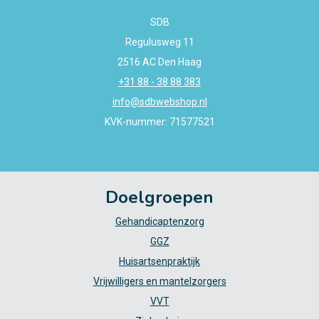
SDB
Regulusweg 11
2516 AC Den Haag
+31 88 - 38 88 383
info@sdbwebshop.nl
KVK-nummer: 71577521
Doelgroepen
Gehandicaptenzorg
GGZ
Huisartsenpraktijk
Vrijwilligers en mantelzorgers
VVT