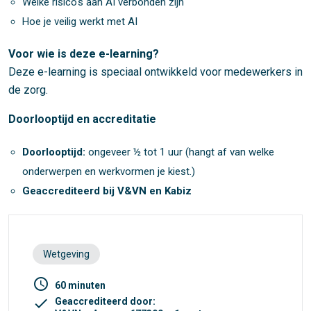
Welke risico's aan AI verbonden zijn
Hoe je veilig werkt met AI
Voor wie is deze e-learning?
Deze e-learning is speciaal ontwikkeld voor medewerkers in
de zorg.
Doorlooptijd en accreditatie
Doorlooptijd:
ongeveer ½ tot 1 uur (hangt af van welke
onderwerpen en werkvormen je kiest.)
Geaccrediteerd bij V&VN en Kabiz
Wetgeving
access_time
60 minuten
check
Geaccrediteerd door: