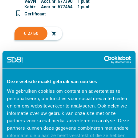
V&VN
Accr.nr. 677390
1 punt
Kabiz
Accr.nr. 677464
1 punt
turned_in_not
Certificaat
€ 27,50
shopping_cart
Waarom kiezen voor deze
e-learning?
Deze website maakt gebruik van cookies
We gebruiken cookies om content en advertenties te
personaliseren, om functies voor social media te bieden
Flexibel – leer op je eigen manier en tempo
en om ons websiteverkeer te analyseren. Ook delen we
Praktijkgericht – ontwikkeld samen met
informatie over uw gebruik van onze site met onze
zorgprofessionals
partners voor social media, adverteren en analyse. Deze
partners kunnen deze gegevens combineren met andere
Interactieve en aantrekkelijke leermethoden
informatie die u aan ze heeft verstrekt of die ze hebben