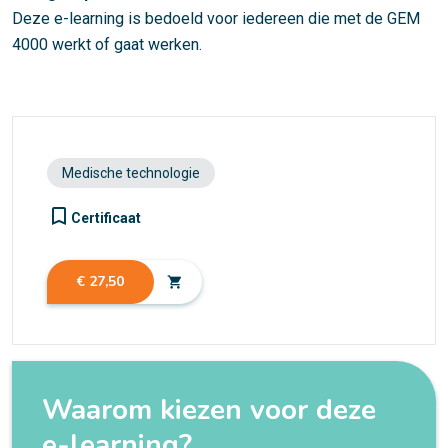
Deze e-learning is bedoeld voor iedereen die met de GEM
4000 werkt of gaat werken.
Medische technologie
turned_in_not
Certificaat
€ 27,50
shopping_cart
Waarom kiezen voor deze
e-learning?