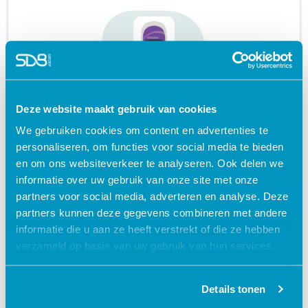
Deze website maakt gebruik van cookies
We gebruiken cookies om content en advertenties te
Glucosemeter Accu-Chek Inform (ACI) II |
personaliseren, om functies voor social media te bieden
e-learning
en om ons websiteverkeer te analyseren. Ook delen we
informatie over uw gebruik van onze site met onze
Medische technologie
partners voor social media, adverteren en analyse. Deze
geaccrediteerd + certificaat
partners kunnen deze gegevens combineren met andere
informatie die u aan ze heeft verstrekt of die ze hebben
schedule
60 MINUTEN
verzameld op basis van uw gebruik van hun services.
Details tonen