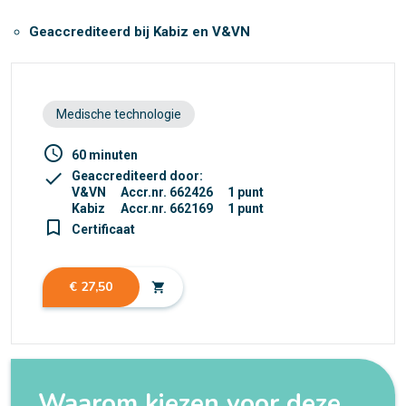
Geaccrediteerd bij Kabiz en V&VN
Medische technologie
access_time
60 minuten
check
Geaccrediteerd door:
V&VN
Accr.nr. 662426
1 punt
Kabiz
Accr.nr. 662169
1 punt
turned_in_not
Certificaat
€ 27,50
shopping_cart
Waarom kiezen voor deze