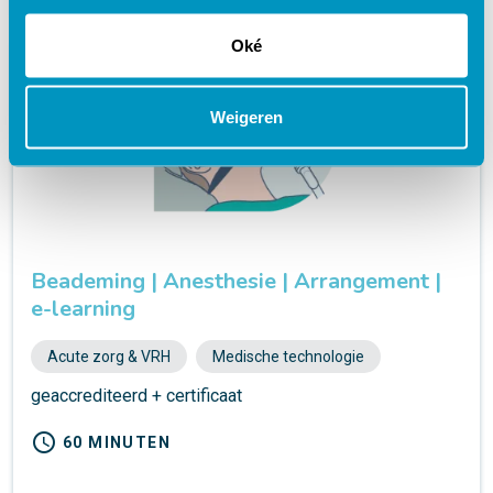
Oké
Weigeren
Beademing | Anesthesie | Arrangement |
e-learning
Acute zorg & VRH
Medische technologie
geaccrediteerd + certificaat
schedule
60 MINUTEN