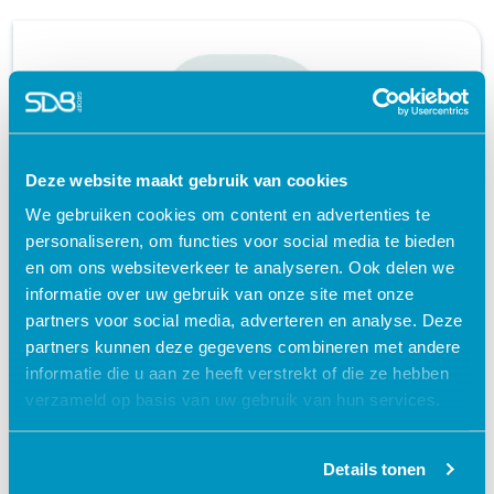
Deze website maakt gebruik van cookies
We gebruiken cookies om content en advertenties te
personaliseren, om functies voor social media te bieden
Spuitpomp B.Braun Perfusor® Space
en om ons websiteverkeer te analyseren. Ook delen we
informatie over uw gebruik van onze site met onze
Medische technologie
partners voor social media, adverteren en analyse. Deze
partners kunnen deze gegevens combineren met andere
geaccrediteerd + certificaat
informatie die u aan ze heeft verstrekt of die ze hebben
schedule
60 MINUTEN
verzameld op basis van uw gebruik van hun services.
Details tonen