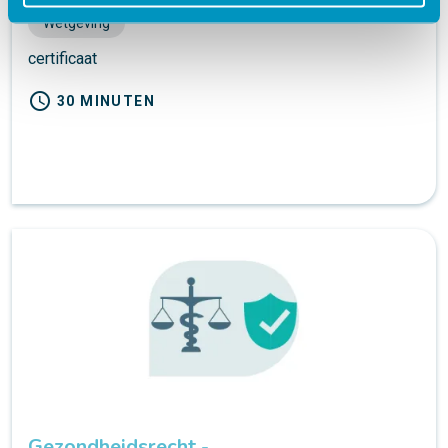
Wetgeving
certificaat
schedule
30 MINUTEN
Gezondheidsrecht -