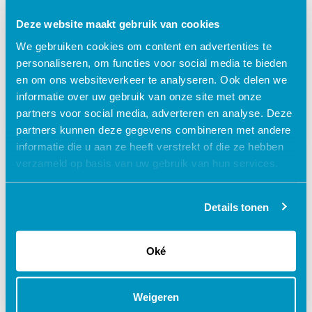
geaccrediteerd + certificaat
Deze website maakt gebruik van cookies
schedule
75 MINUTEN
We gebruiken cookies om content en advertenties te
personaliseren, om functies voor social media te bieden
en om ons websiteverkeer te analyseren. Ook delen we
informatie over uw gebruik van onze site met onze
partners voor social media, adverteren en analyse. Deze
partners kunnen deze gegevens combineren met andere
informatie die u aan ze heeft verstrekt of die ze hebben
verzameld op basis van uw gebruik van hun services.
Details tonen
Oké
GDPR en gegevensbescherming
Stafmedewerker algemeen | ZKH
Weigeren