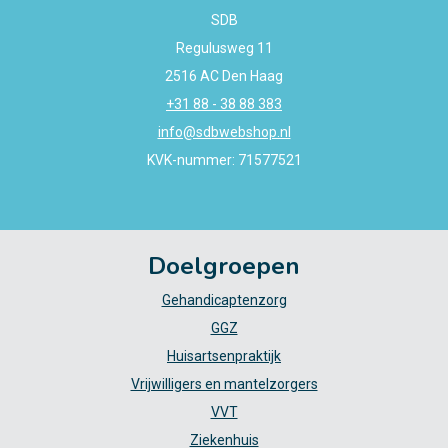
SDB
Regulusweg 11
2516 AC Den Haag
+31 88 - 38 88 383
info@sdbwebshop.nl
KVK-nummer: 71577521
Doelgroepen
Gehandicaptenzorg
GGZ
Huisartsenpraktijk
Vrijwilligers en mantelzorgers
VVT
Ziekenhuis