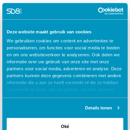
Wetgeving
Deze website maakt gebruik van cookies
access_time
75 minuten
We gebruiken cookies om content en advertenties te
check
Geaccrediteerd door:
V&VN
Accr.nr. 630401
1 punt
personaliseren, om functies voor social media te bieden
turned_in_not
Certificaat
en om ons websiteverkeer te analyseren. Ook delen we
informatie over uw gebruik van onze site met onze
partners voor social media, adverteren en analyse. Deze
€ 27,50
shopping_cart
partners kunnen deze gegevens combineren met andere
informatie die u aan ze heeft verstrekt of die ze hebben
verzameld op basis van uw gebruik van hun services.
Waarom kiezen voor deze
Details tonen
e-learning?
Oké