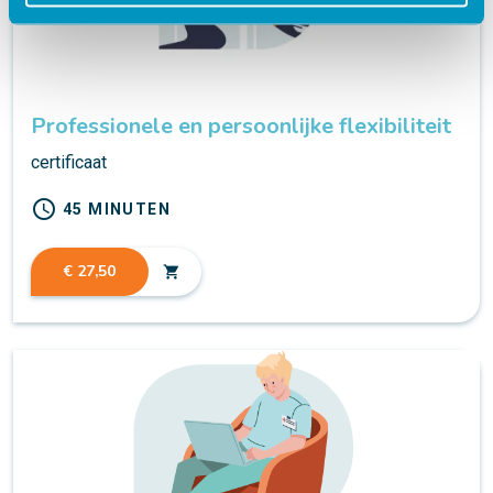
Professionele en persoonlijke flexibiliteit
certificaat
schedule
45 MINUTEN
€ 27,50
shopping_cart