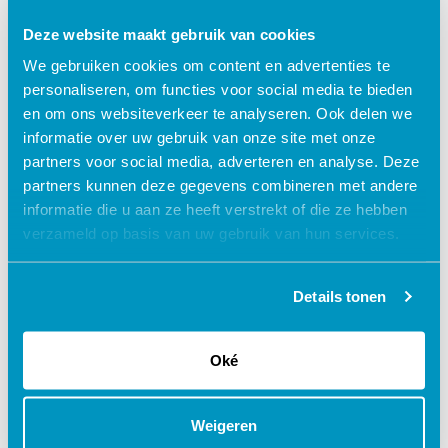
Deze website maakt gebruik van cookies
We gebruiken cookies om content en advertenties te
personaliseren, om functies voor social media te bieden
en om ons websiteverkeer te analyseren. Ook delen we
informatie over uw gebruik van onze site met onze
partners voor social media, adverteren en analyse. Deze
Intratracheaal uitzuigen (VVT)
partners kunnen deze gegevens combineren met andere
informatie die u aan ze heeft verstrekt of die ze hebben
geaccrediteerd + certificaat
verzameld op basis van uw gebruik van hun services.
€ 27,50
shopping_cart
Details tonen
Oké
Weigeren