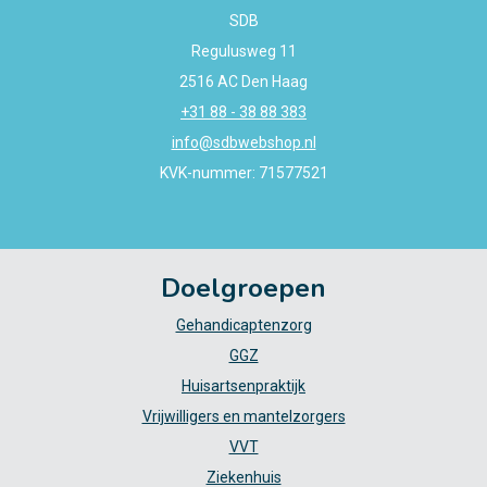
SDB
Regulusweg 11
2516 AC Den Haag
+31 88 - 38 88 383
info@sdbwebshop.nl
KVK-nummer: 71577521
Doelgroepen
Gehandicaptenzorg
GGZ
Huisartsenpraktijk
Vrijwilligers en mantelzorgers
VVT
Ziekenhuis