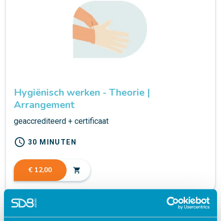
Hygiënisch werken - Theorie |
Arrangement
geaccrediteerd + certificaat
schedule
30 MINUTEN
€ 12,00
shopping_cart