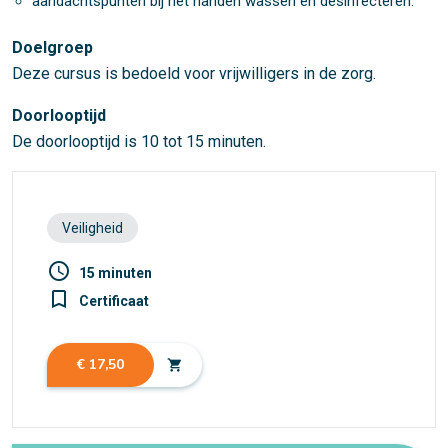
aandachtspunten bij het handen wassen en desinfecteren.
Doelgroep
Deze cursus is bedoeld voor vrijwilligers in de zorg.
Doorlooptijd
De doorlooptijd is 10 tot 15 minuten.
Veiligheid
access_time
15 minuten
turned_in_not
Certificaat
€ 17,50
shopping_cart