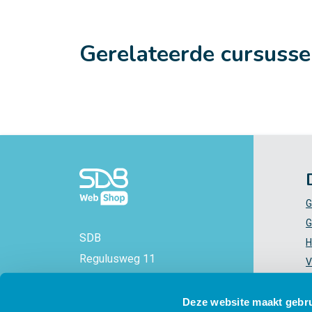
Gerelateerde cursuss
G
G
SDB
H
Regulusweg 11
V
2516 AC Den Haag
V
+31 88 - 38 88 383
Z
Deze website maakt gebru