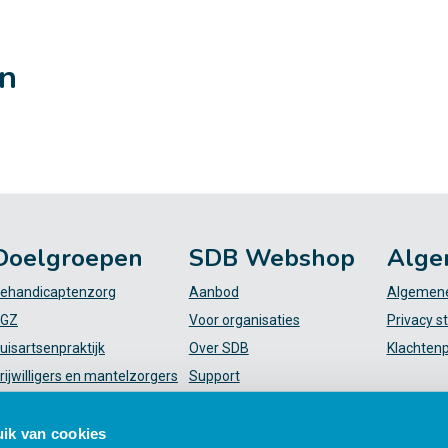
en
Doelgroepen
SDB Webshop
Alge
ehandicaptenzorg
Aanbod
Algemene
GZ
Voor organisaties
Privacy s
uisartsenpraktijk
Over SDB
Klachten
rijwilligers en mantelzorgers
Support
VT
FAQ
iekenhuis
Mijn SDB
ik van cookies