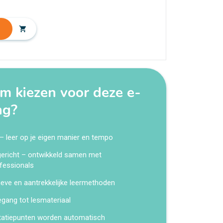
shopping_cart
 kiezen voor deze e-
ng?
 – leer op je eigen manier en tempo
kgericht – ontwikkeld samen met
fessionals
ieve en aantrekkelijke leermethoden
egang tot lesmateriaal
tatiepunten worden automatisch