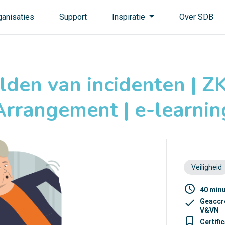
ganisaties
Support
Inspiratie
Over SDB
lden van incidenten | ZK
Arrangement | e-learnin
Veiligheid
access_time
40 min
check
Geaccr
V&VN
turned_in_not
Certifi