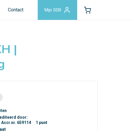
Contact
Mijn SDB
H |
g
uten
editeerd door:
Accr.nr. 659114
1 punt
caat