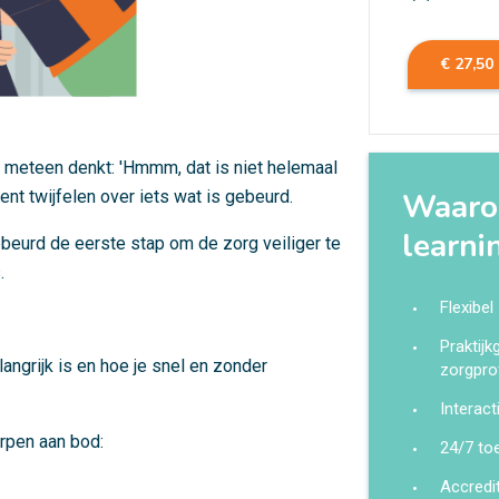
€ 27,50
e meteen denkt: 'Hmmm, dat is niet helemaal
nt twijfelen over iets wat is gebeurd.
Waarom
learni
ebeurd de eerste stap om de zorg veiliger te
.
Flexibel
Praktij
angrijk is en hoe je snel en zonder
zorgpro
Interact
rpen aan bod:
24/7 to
Accredi