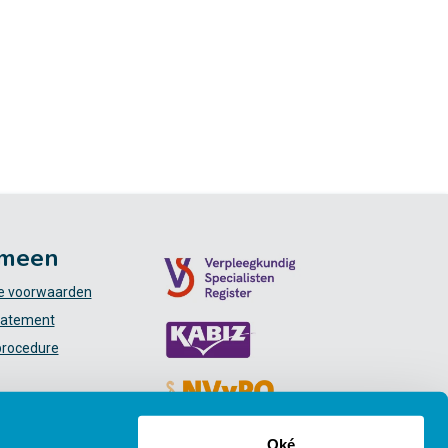
meen
 voorwaarden
tatement
procedure
Oké