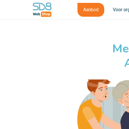
Aanbod
Voor or
Me