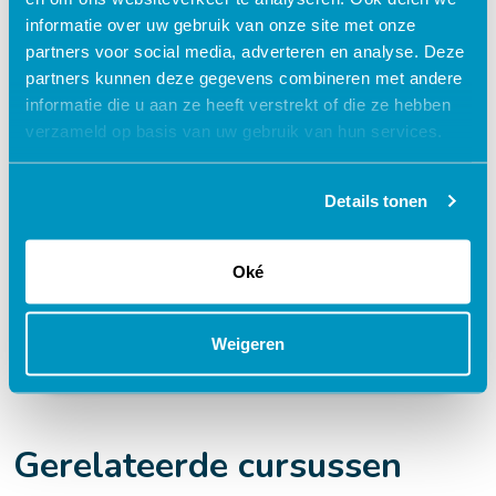
e-learning?
informatie over uw gebruik van onze site met onze
partners voor social media, adverteren en analyse. Deze
partners kunnen deze gegevens combineren met andere
Flexibel – leer op je eigen manier en tempo
informatie die u aan ze heeft verstrekt of die ze hebben
verzameld op basis van uw gebruik van hun services.
Praktijkgericht – ontwikkeld samen met
zorgprofessionals
Interactieve en aantrekkelijke leermethoden
Details tonen
24/7 toegang tot lesmateriaal
Oké
Accreditatiepunten worden automatisch
bijgeschreven
Weigeren
Gerelateerde cursussen