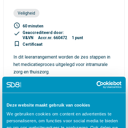
Veiligheid
access_time
60 minuten
check
Geaccrediteerd door:
V&VN
Accr.nr. 660472
1 punt
turned_in_not
Certificaat
In dit leerarrangement worden de zes stappen in
het medicatieproces uitgelegd voor intramurale
zorg en thuiszorg.
€ 40,00
shopping_cart
Deze website maakt gebruik van cookies
We gebruiken cookies om content en advertenties te
personaliseren, om functies voor social media te bieden
Waarom kiezen voor deze
en om ons websiteverkeer te analyseren. Ook delen we