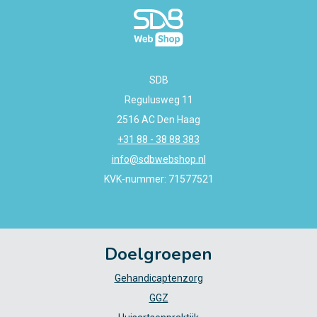
SDB
Regulusweg 11
2516 AC Den Haag
+31 88 - 38 88 383
info@sdbwebshop.nl
KVK-nummer: 71577521
Doelgroepen
Gehandicaptenzorg
GGZ