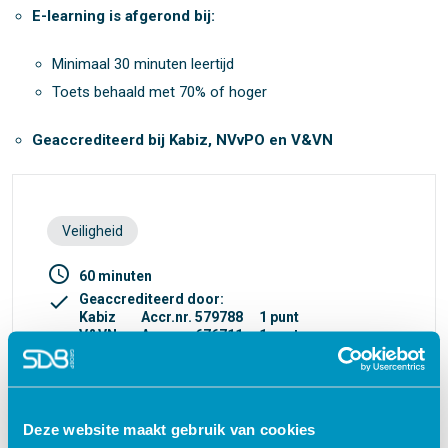
E-learning is afgerond bij:
Minimaal 30 minuten leertijd
Toets behaald met 70% of hoger
Geaccrediteerd bij Kabiz, NVvPO en V&VN
Veiligheid
access_time
60 minuten
check
Geaccrediteerd door:
Kabiz
Accr.nr. 579788
1 punt
V&VN
Accr.nr. 676711
1 punt
NVvPO
Accr.nr. 574408
1 punt
turned_in_not
Certificaat
Deze website maakt gebruik van cookies
€ 27,50
shopping_cart