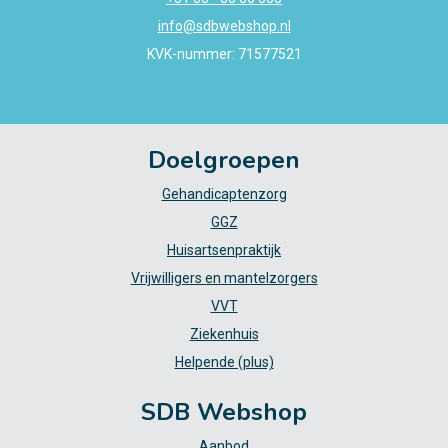
info@sdbwebshop.nl
KVK-nummer: 71577521
Doelgroepen
Gehandicaptenzorg
GGZ
Huisartsenpraktijk
Vrijwilligers en mantelzorgers
VVT
Ziekenhuis
Helpende (plus)
SDB Webshop
Aanbod