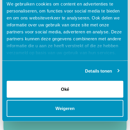
We gebruiken cookies om content en advertenties te
personaliseren, om functies voor social media te bieden
en om ons websiteverkeer te analyseren. Ook delen we
informatie over uw gebruik van onze site met onze
partners voor social media, adverteren en analyse. Deze
Waarom kiezen voor deze
partners kunnen deze gegevens combineren met andere
e-learning?
informatie die u aan ze heeft verstrekt of die ze hebben
verzameld op basis van uw gebruik van hun services.
Flexibel – leer op je eigen manier en tempo
Details tonen
Praktijkgericht – ontwikkeld samen met
zorgprofessionals
Interactieve en aantrekkelijke leermethoden
Oké
24/7 toegang tot lesmateriaal
Accreditatiepunten worden automatisch
Weigeren
bijgeschreven