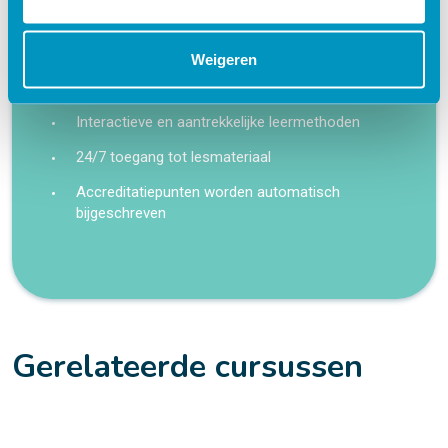
Flexibel – leer op je eigen manier en tempo
Weigeren
Praktijkgericht – ontwikkeld samen met
zorgprofessionals
Interactieve en aantrekkelijke leermethoden
24/7 toegang tot lesmateriaal
Accreditatiepunten worden automatisch
bijgeschreven
Gerelateerde cursussen