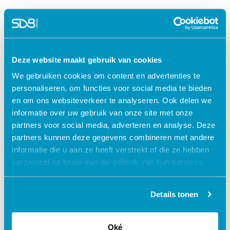
Wetgeving
Deze website maakt gebruik van cookies
access_time
75 minuten
We gebruiken cookies om content en advertenties te
check
Geaccrediteerd door:
personaliseren, om functies voor social media te bieden
V&VN
Accr.nr. 630401
1 punt
turned_in_not
en om ons websiteverkeer te analyseren. Ook delen we
Certificaat
informatie over uw gebruik van onze site met onze
partners voor social media, adverteren en analyse. Deze
€ 27,50
shopping_cart
partners kunnen deze gegevens combineren met andere
informatie die u aan ze heeft verstrekt of die ze hebben
verzameld op basis van uw gebruik van hun services.
Details tonen
Waarom kiezen voor deze
e-learning?
Oké