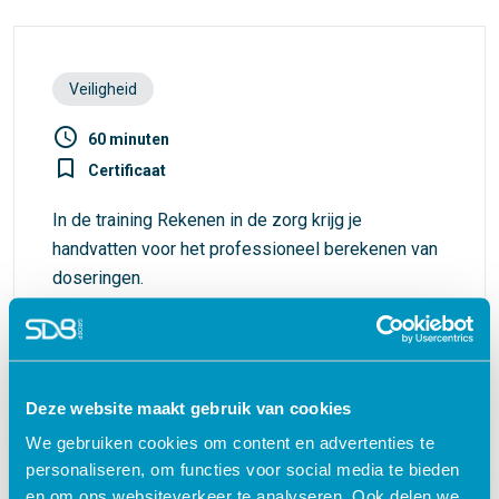
Veiligheid
access_time
60 minuten
turned_in_not
Certificaat
In de training Rekenen in de zorg krijg je
handvatten voor het professioneel berekenen van
doseringen.
€ 27,50
shopping_cart
Deze website maakt gebruik van cookies
We gebruiken cookies om content en advertenties te
personaliseren, om functies voor social media te bieden
Waarom kiezen voor deze
en om ons websiteverkeer te analyseren. Ook delen we