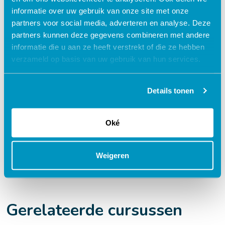
e-learning?
informatie over uw gebruik van onze site met onze
partners voor social media, adverteren en analyse. Deze
partners kunnen deze gegevens combineren met andere
Flexibel – leer op je eigen manier en tempo
informatie die u aan ze heeft verstrekt of die ze hebben
verzameld op basis van uw gebruik van hun services.
Praktijkgericht – ontwikkeld samen met
zorgprofessionals
Interactieve en aantrekkelijke leermethoden
Details tonen
24/7 toegang tot lesmateriaal
Oké
Accreditatiepunten worden automatisch
bijgeschreven
Weigeren
Gerelateerde cursussen