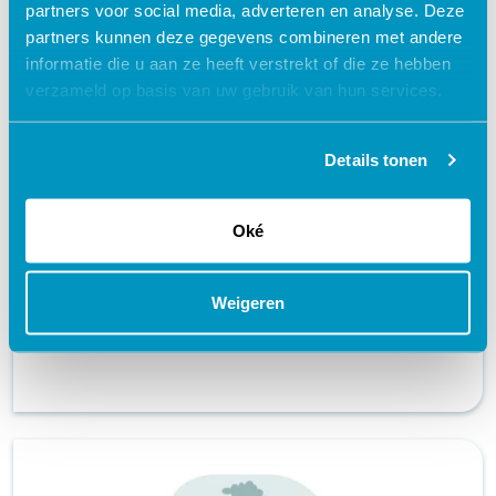
partners voor social media, adverteren en analyse. Deze
partners kunnen deze gegevens combineren met andere
informatie die u aan ze heeft verstrekt of die ze hebben
verzameld op basis van uw gebruik van hun services.
Zeldzaam in de praktijk - Jeugdartsen
Details tonen
Zorg en welzijn
Oké
certificaat
schedule
60 MINUTEN
Weigeren