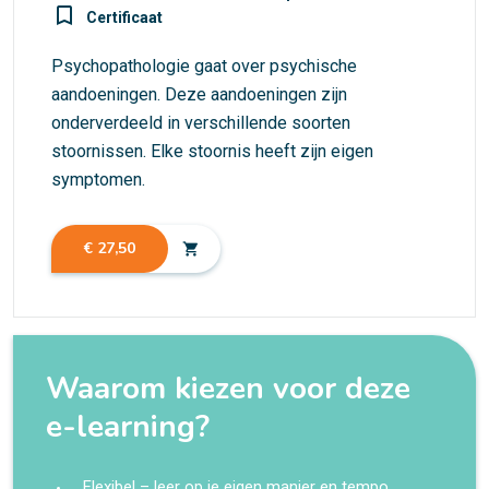
turned_in_not
Certificaat
Psychopathologie gaat over psychische
aandoeningen. Deze aandoeningen zijn
onderverdeeld in verschillende soorten
stoornissen. Elke stoornis heeft zijn eigen
symptomen.
€ 27,50
shopping_cart
Waarom kiezen voor deze
e-learning?
Flexibel – leer op je eigen manier en tempo