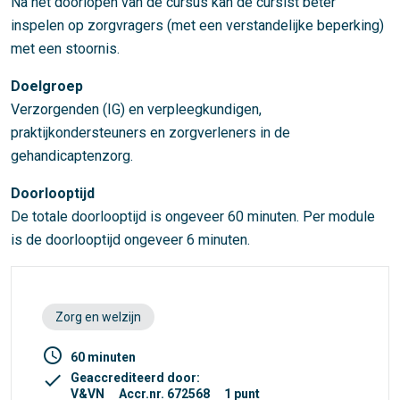
Na het doorlopen van de cursus kan de cursist beter
inspelen op zorgvragers (met een verstandelijke beperking)
met een stoornis.
Doelgroep
Verzorgenden (IG) en verpleegkundigen,
praktijkondersteuners en zorgverleners in de
gehandicaptenzorg.
Doorlooptijd
De totale doorlooptijd is ongeveer 60 minuten. Per module
is de doorlooptijd ongeveer 6 minuten.
Zorg en welzijn
access_time
60 minuten
check
Geaccrediteerd door:
V&VN
Accr.nr. 672568
1 punt