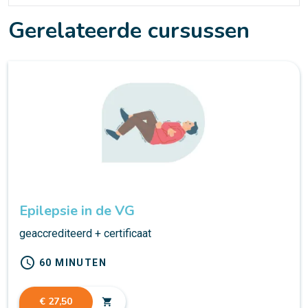
Gerelateerde cursussen
Epilepsie in de VG
geaccrediteerd + certificaat
schedule
60 MINUTEN
€ 27,50
shopping_cart