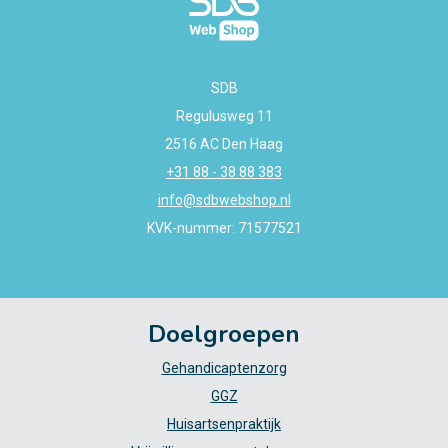
SDB
Regulusweg 11
2516 AC Den Haag
+31 88 - 38 88 383
info@sdbwebshop.nl
KVK-nummer: 71577521
Doelgroepen
Gehandicaptenzorg
GGZ
Huisartsenpraktijk