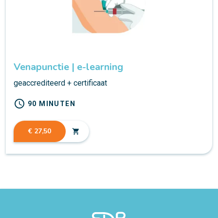
Venapunctie | e-learning
geaccrediteerd + certificaat
schedule
90 MINUTEN
€ 27,50
shopping_cart