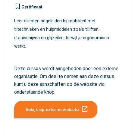
turned_in_not
Certificaat
Leer cliënten begeleiden bij mobiliteit met
tiltechnieken en hulpmiddelen zoals tilliften,
draaischijven en glijzeilen, terwijl je ergonomisch
werkt.
Deze cursus wordt aangeboden door een externe
organisatie. Om deel te nemen aan deze cursus
kunt u deze aanschaffen op de website via
onderstaande knop:
launch
Bekijk op externe website