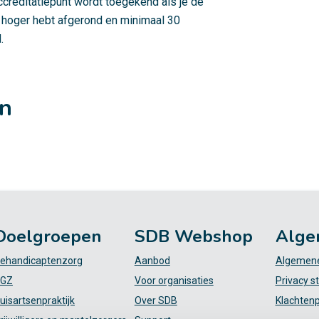
ccreditatiepunt wordt toegekend als je de
 hoger hebt afgerond en minimaal 30
.
en
Doelgroepen
SDB Webshop
Alge
ehandicaptenzorg
Aanbod
Algemene
GZ
Voor organisaties
Privacy s
uisartsenpraktijk
Over SDB
Klachten