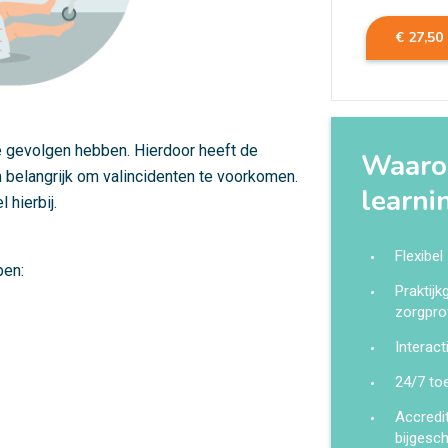
€ 27,50
ke gevolgen hebben. Hierdoor heeft de
Waarom
 belangrijk om valincidenten te voorkomen.
learni
 hierbij.
Flexibel
pen:
Praktij
zorgpro
Interact
24/7 to
Accredi
bijgesc