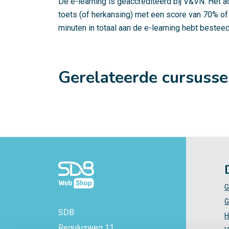
De e-learning is geaccrediteerd bij V&VN. Het a
toets (of herkansing) met een score van 70% of
minuten in totaal aan de e-learning hebt besteed
Gerelateerde cursuss
G
G
SDB
H
Regulusweg 11