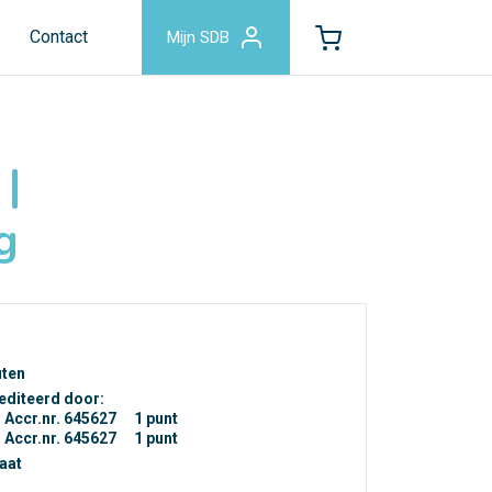
Contact
Mijn SDB
|
g
uten
editeerd door:
Accr.nr. 645627
1 punt
Accr.nr. 645627
1 punt
caat