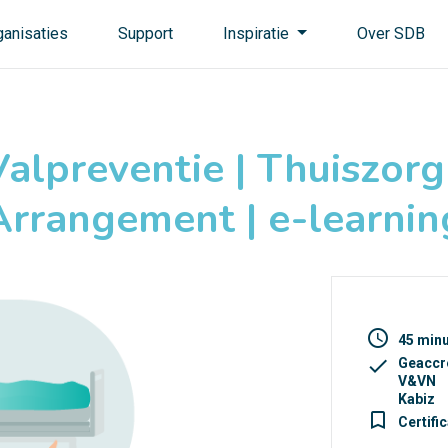
ganisaties
Support
Inspiratie
Over SDB
Valpreventie | Thuiszorg 
Arrangement | e-learnin
access_time
45 min
check
Geaccr
V&VN
Kabiz
turned_in_not
Certifi