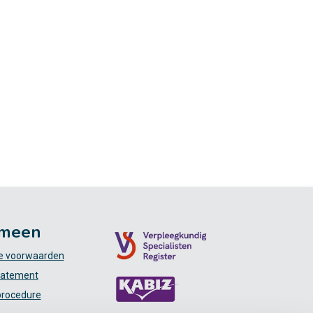
meen
 voorwaarden
tatement
procedure