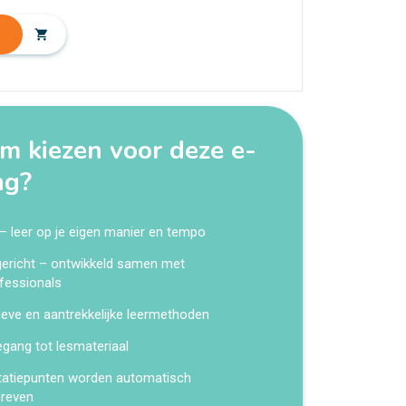
shopping_cart
 kiezen voor deze e-
ng?
 – leer op je eigen manier en tempo
kgericht – ontwikkeld samen met
fessionals
ieve en aantrekkelijke leermethoden
egang tot lesmateriaal
tatiepunten worden automatisch
hreven