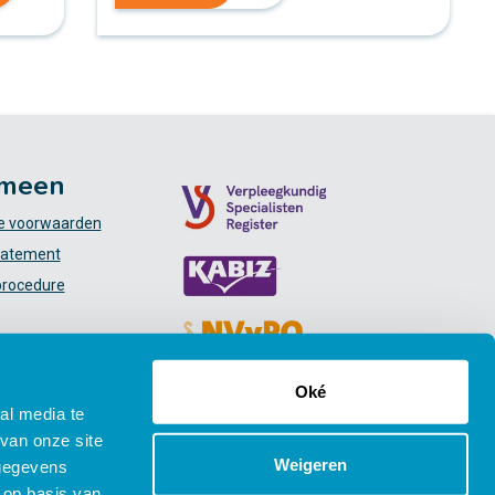
meen
 voorwaarden
tatement
procedure
Oké
al media te
van onze site
Weigeren
 gegevens
 op basis van