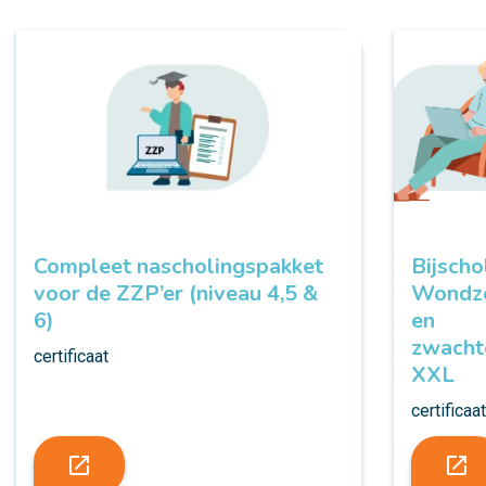
Compleet nascholingspakket
Bijscho
voor de ZZP’er (niveau 4,5 &
Wondz
6)
en
zwacht
certificaat
XXL
certificaa
launch
launch