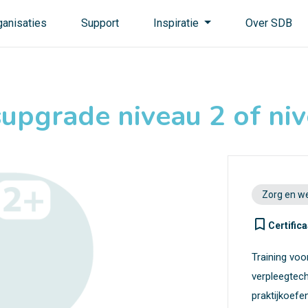
ganisaties
Support
Inspiratie
Over SDB
upgrade niveau 2 of ni
Zorg en we
turned_in_not
Certifica
Training vo
verpleegtech
praktijkoefe