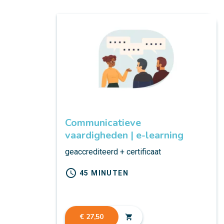
Communicatieve
vaardigheden | e-learning
geaccrediteerd + certificaat
schedule
45 MINUTEN
€ 27,50
shopping_cart