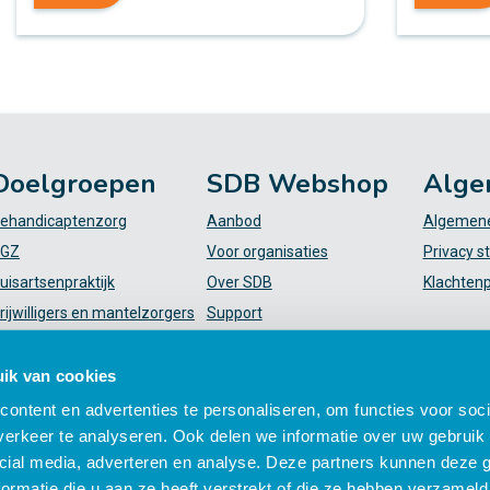
Doelgroepen
SDB Webshop
Alge
ehandicaptenzorg
Aanbod
Algemene
GZ
Voor organisaties
Privacy s
uisartsenpraktijk
Over SDB
Klachten
rijwilligers en mantelzorgers
Support
VT
FAQ
iekenhuis
Mijn SDB
ik van cookies
elpende (plus)
ontent en advertenties te personaliseren, om functies voor soci
erkeer te analyseren. Ook delen we informatie over uw gebruik 
cial media, adverteren en analyse. Deze partners kunnen deze
ormatie die u aan ze heeft verstrekt of die ze hebben verzameld