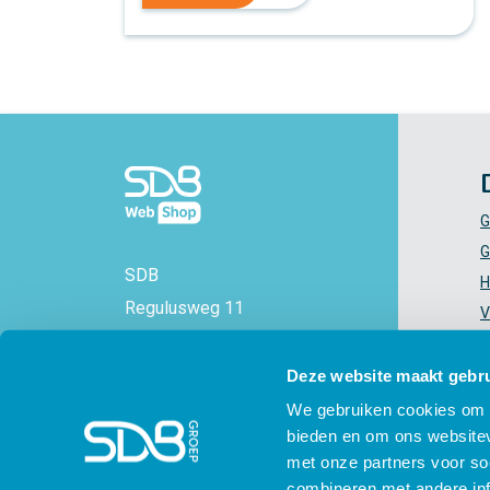
G
G
SDB
H
Regulusweg 11
V
2516 AC Den Haag
V
+31 88 - 38 88 383
Z
Deze website maakt gebru
info@sdbwebshop.nl
H
We gebruiken cookies om c
bieden en om ons websitev
KVK-nummer: 71577521
met onze partners voor so
combineren met andere inf