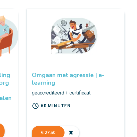
ling
Omgaan met agressie | e-
org
learning
geaccrediteerd + certificaat
elen
schedule
60 MINUTEN
t
€ 27,50
shopping_cart