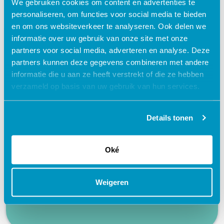
We gebruiken cookies om content en advertenties te
personaliseren, om functies voor social media te bieden
en om ons websiteverkeer te analyseren. Ook delen we
informatie over uw gebruik van onze site met onze
Waarom kiezen voor deze
partners voor social media, adverteren en analyse. Deze
partners kunnen deze gegevens combineren met andere
e-learning?
informatie die u aan ze heeft verstrekt of die ze hebben
verzameld op basis van uw gebruik van hun services.
Flexibel – leer op je eigen manier en tempo
Praktijkgericht – ontwikkeld samen met
Details tonen
zorgprofessionals
Interactieve en aantrekkelijke leermethoden
Oké
24/7 toegang tot lesmateriaal
Accreditatiepunten worden automatisch
Weigeren
bijgeschreven