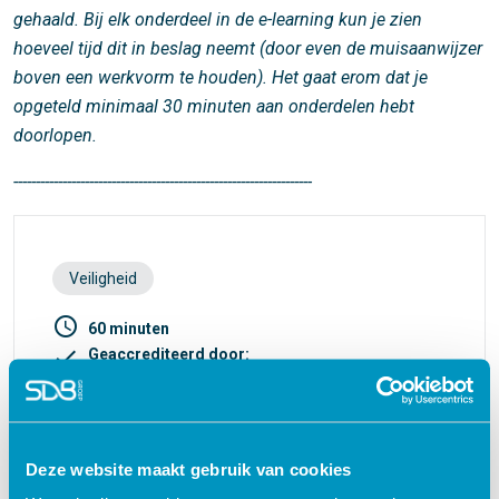
gehaald. Bij elk onderdeel in de e-learning kun je zien
hoeveel tijd dit in beslag neemt (door even de muisaanwijzer
boven een werkvorm te houden). Het gaat erom dat je
opgeteld minimaal 30 minuten aan onderdelen hebt
doorlopen.
-------------------------------------------------------------------
Veiligheid
access_time
60 minuten
check
Geaccrediteerd door:
V&VN
Accr.nr. 668105
1 punt
turned_in_not
Certificaat
Deze website maakt gebruik van cookies
€ 27,50
shopping_cart