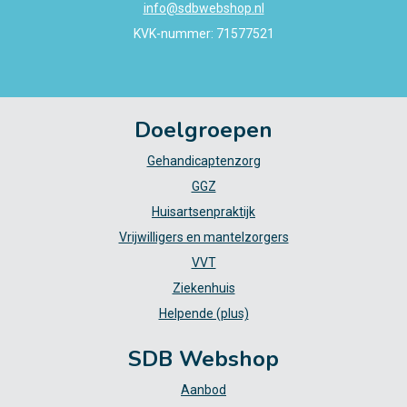
info@sdbwebshop.nl
KVK-nummer: 71577521
Doelgroepen
Gehandicaptenzorg
GGZ
Huisartsenpraktijk
Vrijwilligers en mantelzorgers
VVT
Ziekenhuis
Helpende (plus)
SDB Webshop
Aanbod