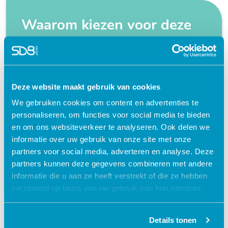
Waarom kiezen voor deze
e-learning?
Flexibel – leer op je eigen manier en tempo
Deze website maakt gebruik van cookies
Praktijkgericht – ontwikkeld samen met
zorgprofessionals
We gebruiken cookies om content en advertenties te
personaliseren, om functies voor social media te bieden
Interactieve en aantrekkelijke leermethoden
en om ons websiteverkeer te analyseren. Ook delen we
24/7 toegang tot lesmateriaal
informatie over uw gebruik van onze site met onze
partners voor social media, adverteren en analyse. Deze
Accreditatiepunten worden automatisch
bijgeschreven
partners kunnen deze gegevens combineren met andere
informatie die u aan ze heeft verstrekt of die ze hebben
verzameld op basis van uw gebruik van hun services.
Details tonen