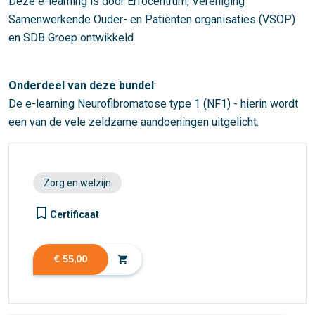
Deze e-learning is door Erfocentrum, Vereniging
Samenwerkende Ouder- en Patiënten organisaties (VSOP)
en SDB Groep ontwikkeld.
Onderdeel van deze bundel
:
De e-learning Neurofibromatose type 1 (NF1) - hierin wordt
een van de vele zeldzame aandoeningen uitgelicht.
Zorg en welzijn
turned_in_not
Certificaat
€ 55,00
shopping_cart