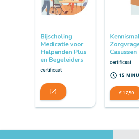
Bijscholing
Kennismak
Medicatie voor
Zorgvrage
Helpenden Plus
Casussen
en Begeleiders
certificaat
certificaat
schedule
15 MIN
launch
€ 17,50