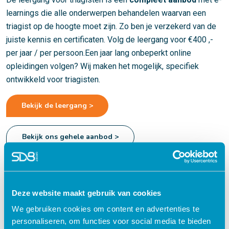
learnings die alle onderwerpen behandelen waarvan een
triagist op de hoogte moet zijn. Zo ben je verzekerd van de
juiste kennis en certificaten. Volg de leergang voor €400 ,-
per jaar / per persoon.Een jaar lang onbeperkt online
opleidingen volgen? Wij maken het mogelijk, specifiek
ontwikkeld voor triagisten.
Bekijk de leergang >
Bekijk ons gehele aanbod >
Of stel je eigen pakket samen!
Deze website maakt gebruik van cookies
Heb je andere interessante e-learnings gezien tussen ons
We gebruiken cookies om content en advertenties te
aanbod? Of wil je een maatwerk aanbod voor jouw
personaliseren, om functies voor social media te bieden