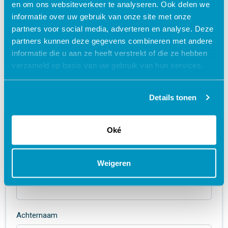
organisatie samenstellen? Ook dat behoort tot onze
en om ons websiteverkeer te analyseren. Ook delen we
mogelijkheden! We kunnen ook een flexibel, op maat pakket
informatie over uw gebruik van onze site met onze
samenstellen voor jouw organisatie. Laat ons weten waar je
partners voor social media, adverteren en analyse. Deze
behoefte aan hebt en onze experts zullen je een passend,
partners kunnen deze gegevens combineren met andere
informatie die u aan ze heeft verstrekt of die ze hebben
persoonlijk voorstel doen!
verzameld op basis van uw gebruik van hun services.
Details tonen
Ontdek het zelf met een
vrijblijvende demo!
Oké
Weigeren
Voornaam
Achternaam