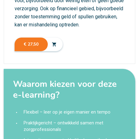
voor, bijvoorbeeld door weinig eten of geen goede
verzorging. Ook op financieel gebied, bijvoorbeeld
zonder toestemming geld of spullen gebruiken,
kan er mishandeling optreden.
€ 27,50
shopping_cart
Waarom kiezen voor deze
e-learning?
Flexibel – leer op je eigen manier en tempo
Praktijkgericht – ontwikkeld samen met
zorgprofessionals