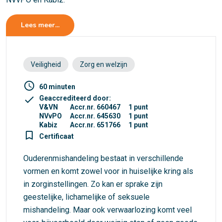
Lees meer...
Veiligheid
Zorg en welzijn
access_time
60 minuten
check
Geaccrediteerd door:
V&VN
Accr.nr. 660467
1 punt
NVvPO
Accr.nr. 645630
1 punt
Kabiz
Accr.nr. 651766
1 punt
turned_in_not
Certificaat
Ouderenmishandeling bestaat in verschillende
vormen en komt zowel voor in huiselijke kring als
in zorginstellingen. Zo kan er sprake zijn
geestelijke, lichamelijke of seksuele
mishandeling. Maar ook verwaarlozing komt veel