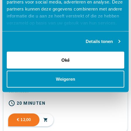
partners voor social media, adverteren en analyse. Deze
partners kunnen deze gegevens combineren met andere
informatie die u aan ze heeft verstrekt of die ze hebben
verzameld op basis van uw gebruik van hun services.
Details tonen
Oké
Weigeren
Poortkatheter | Video’s | Arrangement
certificaat
schedule
20 MINUTEN
€ 12,00
shopping_cart