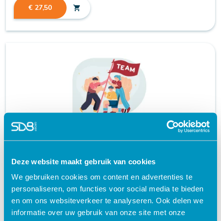
€ 27,50
shopping_cart
Samenwerking en teambuilding
Deze website maakt gebruik van cookies
certificaat
We gebruiken cookies om content en advertenties te
schedule
60 MINUTEN
personaliseren, om functies voor social media te bieden
en om ons websiteverkeer te analyseren. Ook delen we
informatie over uw gebruik van onze site met onze
€ 27,50
shopping_cart