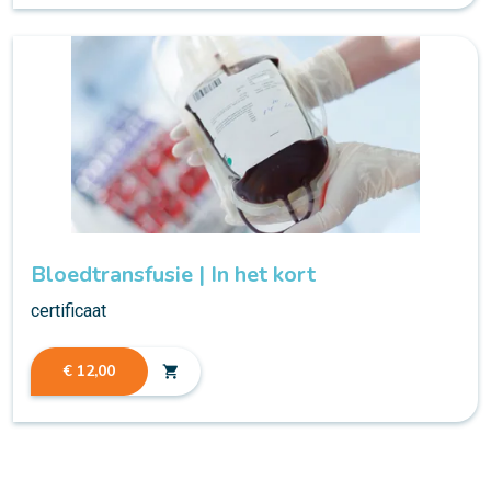
Bloedtransfusie | In het kort
certificaat
€ 12,00
shopping_cart