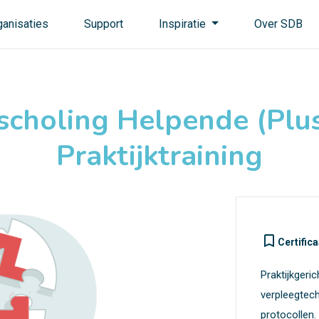
ganisaties
Support
Inspiratie
Over SDB
jscholing Helpende (Plus
Praktijktraining
turned_in_not
Certifica
Praktijkgeri
verpleegtech
protocollen.