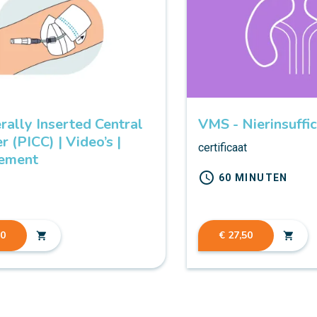
rally Inserted Central
VMS - Nierinsuffic
r (PICC) | Video’s |
certificaat
ement
schedule
60 MINUTEN
t
00
€ 27,50
shopping_cart
shopping_cart