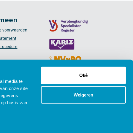
meen
 voorwaarden
tatement
procedure
Oké
al media te
van onze site
Weigeren
 gegevens
 op basis van
Social media