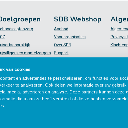
Doelgroepen
SDB Webshop
Alge
ehandicaptenzorg
Aanbod
Algemene
GZ
Voor organisaties
Privacy s
uisartsenpraktijk
Over SDB
Klachten
rijwilligers en mantelzorgers
Support
VT
FAQ
iekenhuis
Mijn SDB
ik van cookies
elpende (plus)
ontent en advertenties te personaliseren, om functies voor soci
erkeer te analyseren. Ook delen we informatie over uw gebruik 
cial media, adverteren en analyse. Deze partners kunnen deze
ormatie die u aan ze heeft verstrekt of die ze hebben verzameld
es.
 zorgprofessionals