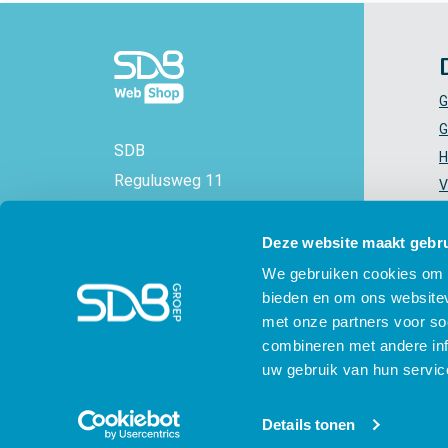
G
G
SDB
H
Regulusweg 11
V
2516 AC Den Haag
V
+31 88 - 38 88 383
Z
Deze website maakt gebru
info@sdbwebshop.nl
H
We gebruiken cookies om c
bieden en om ons websitev
KVK-nummer: 71577521
met onze partners voor so
combineren met andere inf
uw gebruik van hun servic
© SDB 2026 - SDB Webshop - voor en door
Details tonen