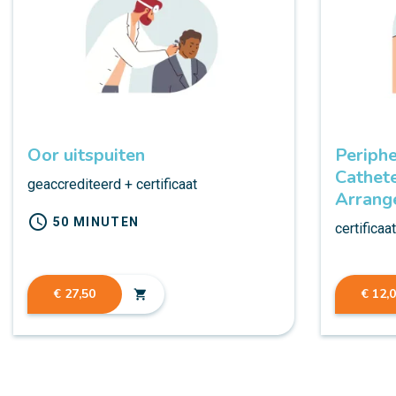
Oor uitspuiten
Periphe
Cathete
geaccrediteerd + certificaat
Arrang
schedule
50 MINUTEN
certificaa
€ 27,50
€ 12,
shopping_cart