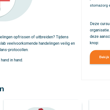
stomazorg e
Deze cursu
organisatie
deze aansc
delingen opfrissen of uitbreiden? Tijdens
knop:
illslab veelvoorkomende handelingen veilig en
lans-protocollen.
Bekijk
 hand in hand.
en