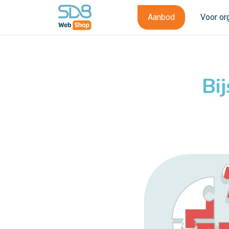
Aanbod
Voor or
Bi