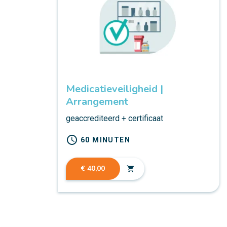
Medicatieveiligheid |
Arrangement
geaccrediteerd + certificaat
schedule
60 MINUTEN
€ 40,00
shopping_cart