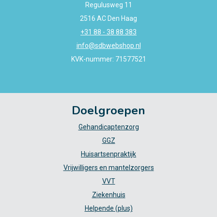
Regulusweg 11
2516 AC Den Haag
+31 88 - 38 88 383
info@sdbwebshop.nl
KVK-nummer: 71577521
Doelgroepen
Gehandicaptenzorg
GGZ
Huisartsenpraktijk
Vrijwilligers en mantelzorgers
VVT
Ziekenhuis
Helpende (plus)