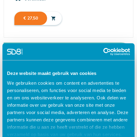
€ 27,50
shopping_cart
Waarom kiezen voor deze
e-learning?
Deze website maakt gebruik van cookies
We gebruiken cookies om content en advertenties te
Flexibel – leer op je eigen manier en tempo
personaliseren, om functies voor social media te bieden
Praktijkgericht – ontwikkeld samen met
en om ons websiteverkeer te analyseren. Ook delen we
zorgprofessionals
informatie over uw gebruik van onze site met onze
partners voor social media, adverteren en analyse. Deze
Interactieve en aantrekkelijke leermethoden
partners kunnen deze gegevens combineren met andere
24/7 toegang tot lesmateriaal
informatie die u aan ze heeft verstrekt of die ze hebben
verzameld op basis van uw gebruik van hun services.
Accreditatiepunten worden automatisch