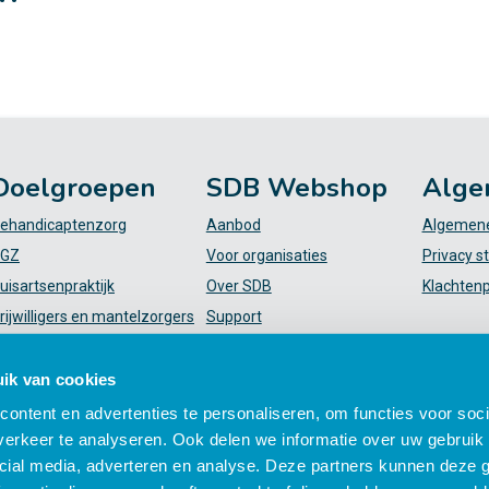
Doelgroepen
SDB Webshop
Alge
ehandicaptenzorg
Aanbod
Algemene
GZ
Voor organisaties
Privacy s
uisartsenpraktijk
Over SDB
Klachten
rijwilligers en mantelzorgers
Support
VT
FAQ
iekenhuis
Mijn SDB
ik van cookies
elpende (plus)
ontent en advertenties te personaliseren, om functies voor soci
erkeer te analyseren. Ook delen we informatie over uw gebruik 
cial media, adverteren en analyse. Deze partners kunnen deze