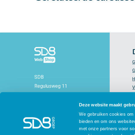
G
G
SDB
H
Regulusweg 11
V
2516 AC Den Haag
V
+31 88 - 38 88 383
Z
Deze website maakt gebru
info@sdbwebshop.nl
H
We gebruiken cookies om c
bieden en om ons websitev
KVK-nummer: 71577521
met onze partners voor so