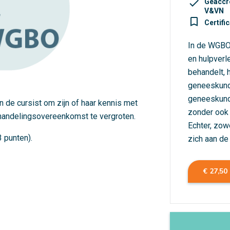
check
Geaccr
V&VN
turned_in_not
Certifi
In de WGBO 
en hulpverl
behandelt, 
geneeskund
geneeskund
n de cursist om zijn of haar kennis met
zonder ook 
handelingsovereenkomst te vergroten.
Echter, zow
 punten).
zich aan d
€ 27,50