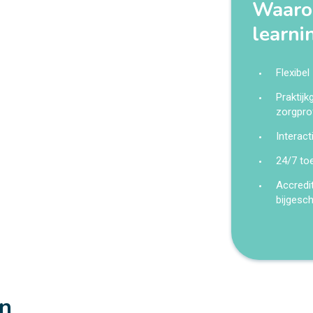
Waarom
learni
Flexibel
Praktij
zorgpro
Interact
24/7 to
Accredi
bijgesc
en