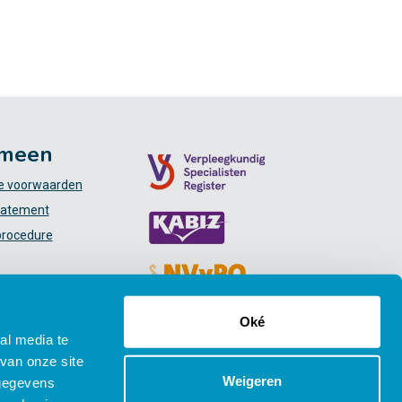
meen
 voorwaarden
tatement
procedure
Oké
al media te
van onze site
Weigeren
 gegevens