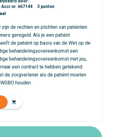
editeerd door:
Accr.nr. 667144
3 punten
caat
zijn de rechten en plichten van patiënten
eners geregeld. Als je een patiënt
heeft de patiënt op basis van de Wet op de
ige behandelingsovereenkomst een
ige behandelingsovereenkomst met jou,
maar een contract te hebben getekend.
el de zorgverlener als de patiënt moeten
e WGBO houden
shopping_cart