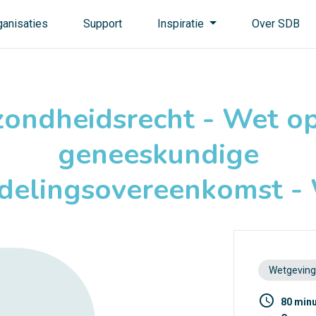
ganisaties
Support
Inspiratie
Over SDB
ondheidsrecht - Wet o
geneeskundige
delingsovereenkomst 
Wetgeving
access_time
80 min