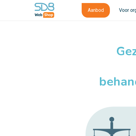
Aanbod
Voor or
Gez
behan