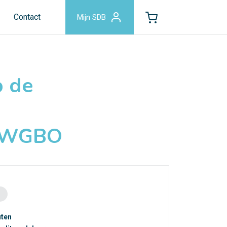
Contact
Mijn SDB
p de
- WGBO
uten