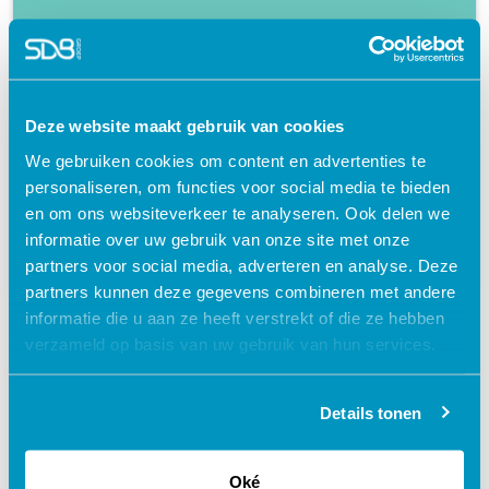
Flexibel – leer op je eigen manier en tempo
Praktijkgericht – ontwikkeld samen met
zorgprofessionals
Deze website maakt gebruik van cookies
Interactieve en aantrekkelijke leermethoden
We gebruiken cookies om content en advertenties te
24/7 toegang tot lesmateriaal
personaliseren, om functies voor social media te bieden
Accreditatiepunten worden automatisch
en om ons websiteverkeer te analyseren. Ook delen we
bijgeschreven
informatie over uw gebruik van onze site met onze
partners voor social media, adverteren en analyse. Deze
partners kunnen deze gegevens combineren met andere
informatie die u aan ze heeft verstrekt of die ze hebben
verzameld op basis van uw gebruik van hun services.
Gerelateerde cursussen
Details tonen
Oké