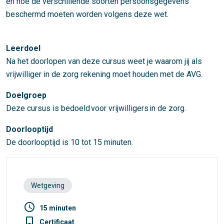
en hoe de verschillende soorten persoonsgegevens
beschermd moeten worden volgens deze wet.
Leerdoel
Na het doorlopen van deze cursus weet je waarom jij als
vrijwilliger in de zorg rekening moet houden met de AVG.
Doelgroep
Deze cursus is bedoeld voor vrijwilligers in de zorg.
Doorlooptijd
De doorlooptijd is 10 tot 15 minuten.
Wetgeving
access_time
15 minuten
turned_in_not
Certificaat