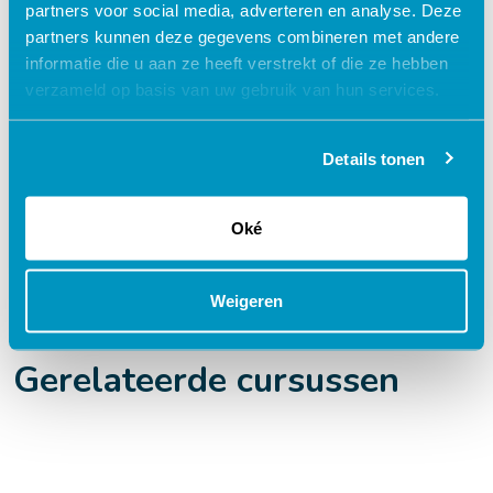
partners voor social media, adverteren en analyse. Deze
Flexibel – leer op je eigen manier en tempo
partners kunnen deze gegevens combineren met andere
Praktijkgericht – ontwikkeld samen met
informatie die u aan ze heeft verstrekt of die ze hebben
zorgprofessionals
verzameld op basis van uw gebruik van hun services.
Interactieve en aantrekkelijke leermethoden
24/7 toegang tot lesmateriaal
Details tonen
Accreditatiepunten worden automatisch
bijgeschreven
Oké
Weigeren
Gerelateerde cursussen