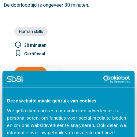
De doorlooptijd is ongeveer 30 minuten.
Human skills
access_time
30 minuten
turned_in_not
Certificaat
€ 27,50
shopping_cart
Deze website maakt gebruik van cookies
Waarom kiezen voor deze
We gebruiken cookies om content en advertenties te
personaliseren, om functies voor social media te bieden
e-learning?
en om ons websiteverkeer te analyseren. Ook delen we
informatie over uw gebruik van onze site met onze