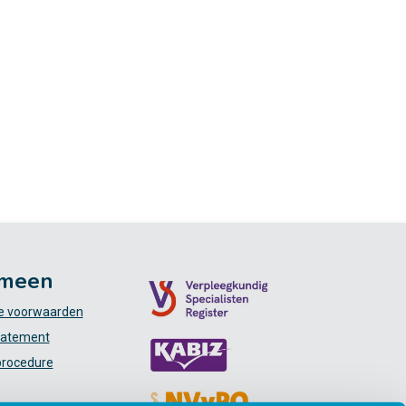
meen
 voorwaarden
tatement
procedure