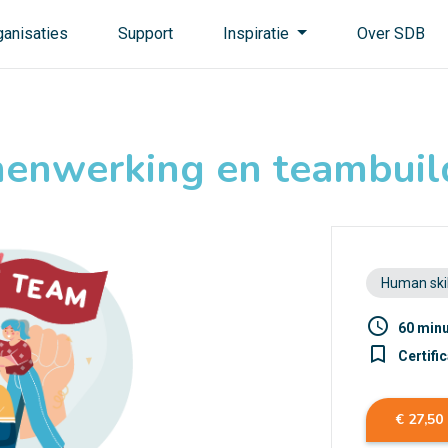
ganisaties
Support
Inspiratie
Over SDB
enwerking en teambuil
Human skil
access_time
60 min
turned_in_not
Certifi
€ 27,50