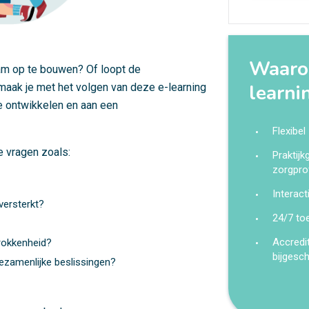
Waarom
eam op te bouwen? Of loopt de
learni
maak je met het volgen van deze e-learning
e ontwikkelen en aan een
Flexibel
e vragen zoals:
Praktij
zorgpro
Interact
versterkt?
24/7 to
Accredi
trokkenheid?
bijgesc
ezamenlijke beslissingen?