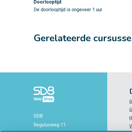
Doorlooptijd
De doorlooptijd is ongeveer 1 uur.
Gerelateerde cursuss
G
G
SDB
H
Regulusweg 11
V