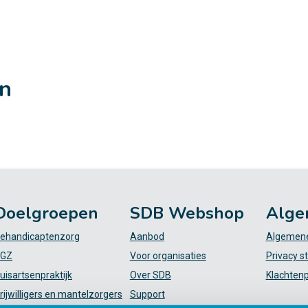
en
Doelgroepen
SDB Webshop
Alge
ehandicaptenzorg
Aanbod
Algemene
GZ
Voor organisaties
Privacy s
uisartsenpraktijk
Over SDB
Klachten
rijwilligers en mantelzorgers
Support