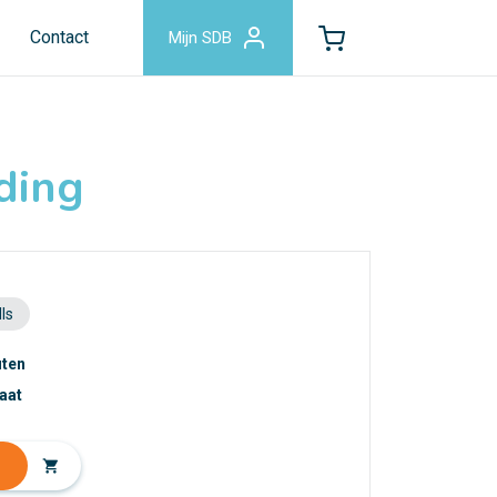
Contact
Mijn SDB
ding
ls
uten
caat
shopping_cart