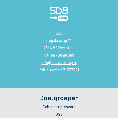
SDB
Regulusweg 11
2516 AC Den Haag
+31 88 - 38 88 383
info@sdbwebshop.nl
KVK-nummer: 71577521
Doelgroepen
Gehandicaptenzorg
GGZ