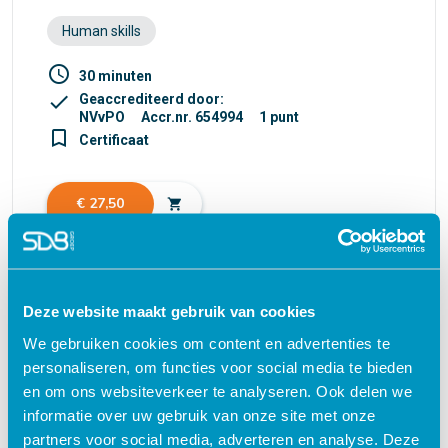
Human skills
access_time
30 minuten
check
Geaccrediteerd door:
NVvPO
Accr.nr. 654994
1 punt
turned_in_not
Certificaat
€ 27,50
shopping_cart
Deze website maakt gebruik van cookies
Waarom kiezen voor deze
We gebruiken cookies om content en advertenties te
e-learning?
personaliseren, om functies voor social media te bieden
en om ons websiteverkeer te analyseren. Ook delen we
informatie over uw gebruik van onze site met onze
Flexibel – leer op je eigen manier en tempo
partners voor social media, adverteren en analyse. Deze