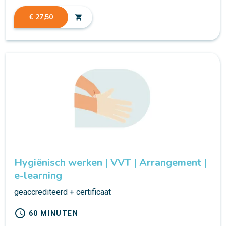
€ 27,50
shopping_cart
Hygiënisch werken | VVT | Arrangement |
e-learning
geaccrediteerd + certificaat
schedule
60 MINUTEN