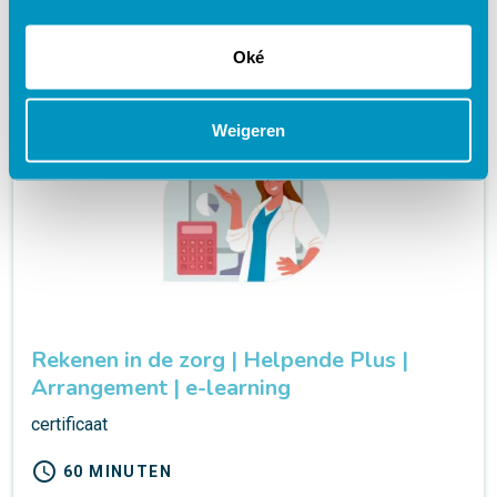
launch
Oké
Weigeren
Rekenen in de zorg | Helpende Plus |
Arrangement | e-learning
certificaat
schedule
60 MINUTEN