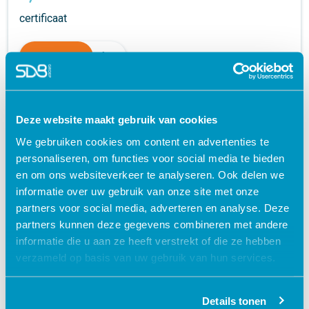
certificaat
€ 27,50
shopping_cart
Deze website maakt gebruik van cookies
We gebruiken cookies om content en advertenties te
personaliseren, om functies voor social media te bieden
en om ons websiteverkeer te analyseren. Ook delen we
informatie over uw gebruik van onze site met onze
partners voor social media, adverteren en analyse. Deze
partners kunnen deze gegevens combineren met andere
informatie die u aan ze heeft verstrekt of die ze hebben
Bijscholing Medicatie en
verzameld op basis van uw gebruik van hun services.
Medicatieveiligheid
certificaat
Details tonen