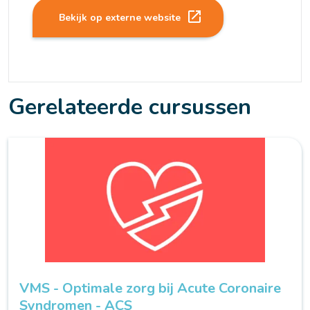
launch
Bekijk op externe website
Gerelateerde cursussen
VMS - Optimale zorg bij Acute Coronaire
Syndromen - ACS