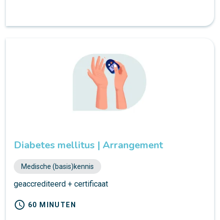
Diabetes mellitus | Arrangement
Medische (basis)kennis
geaccrediteerd + certificaat
schedule
60 MINUTEN