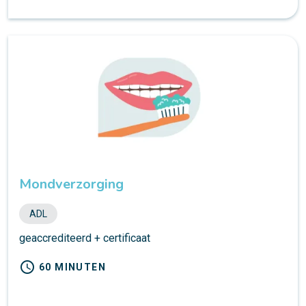
Mondverzorging
ADL
geaccrediteerd + certificaat
schedule
60 MINUTEN