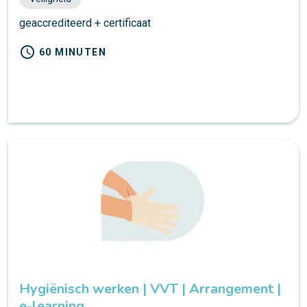
geaccrediteerd + certificaat
schedule
60 MINUTEN
Hygiënisch werken | VVT | Arrangement |
e-learning