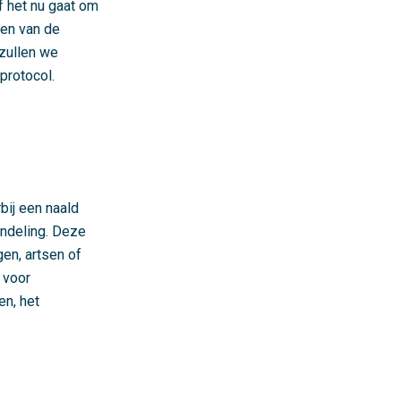
f het nu gaat om
ren van de
 zullen we
protocol.
bij een naald
andeling. Deze
en, artsen of
 voor
en, het