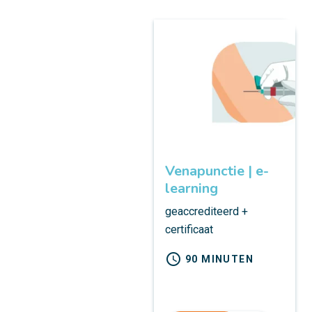
Venapunctie | e-
learning
geaccrediteerd +
certificaat
schedule
90 MINUTEN