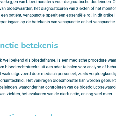
 verkrijgen van bloedmonsters voor diagnostische doeleinden. O
 van bloedwaarden, het diagnosticeren van ziekten of het monito
en patiënt, venapunctie speelt een essentiële rol. In dit artikel
eper ingaan op de betekenis van venapunctie en het venapunctie 
nctie betekenis
ok wel bekend als bloedafname, is een medische procedure waar
om bloed rechtstreeks uit een ader te halen voor analyse of beh
 vaak uitgevoerd door medisch personeel, zoals verpleegkundig
oriumtechnici. Het verkregen bloedmonster kan worden gebruikt
oeleinden, waaronder het controleren van de bloedglucosewaard
an ziekten, het evalueren van de nierfunctie, en nog veel meer.