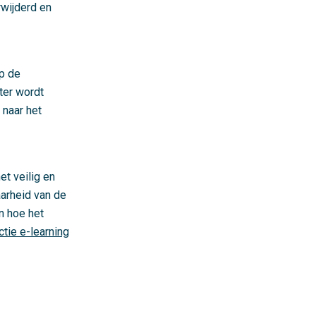
rwijderd en
p de
ter wordt
 naar het
t veilig en
aarheid van de
n hoe het
tie e-learning