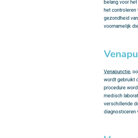
belang voor het
het controleren
gezondheid van e
voornamelijk di
Venapu
Venapunctie
, o
wordt gebruikt 
procedure wordt
medisch laborat
verschillende d
diagnosticeren v