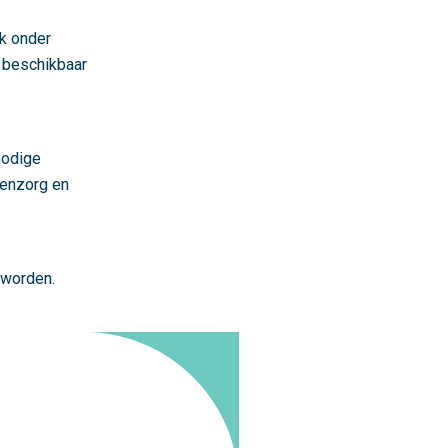
jk onder
n beschikbaar
nodige
tenzorg en
 worden.