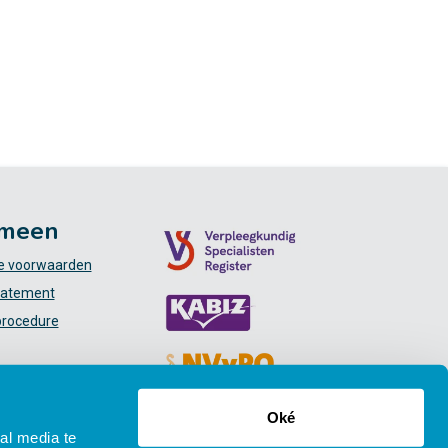
meen
 voorwaarden
tatement
procedure
Oké
al media te