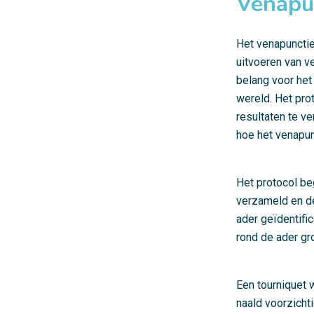
Venapun
Het venapunctie
uitvoeren van v
belang voor het
wereld. Het pro
resultaten te v
hoe het venapun
Het protocol be
verzameld en de
ader geïdentifi
rond de ader gr
Een tourniquet 
naald voorzicht