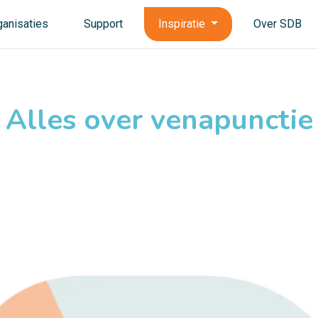
ganisaties
Support
Inspiratie
Over SDB
Alles over venapunctie