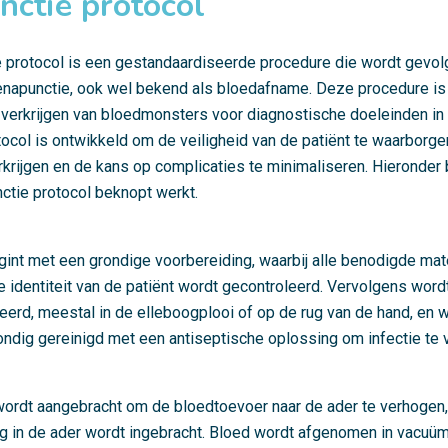
ctie protocol
 protocol is een gestandaardiseerde procedure die wordt gevolg
enapunctie, ook wel bekend als bloedafname. Deze procedure is 
 verkrijgen van bloedmonsters voor diagnostische doeleinden i
tocol is ontwikkeld om de veiligheid van de patiënt te waarborg
erkrijgen en de kans op complicaties te minimaliseren. Hieronde
ctie protocol beknopt werkt.
gint met een grondige voorbereiding, waarbij alle benodigde ma
 identiteit van de patiënt wordt gecontroleerd. Vervolgens word
ceerd, meestal in de elleboogplooi of op de rug van de hand, en 
ondig gereinigd met een antiseptische oplossing om infectie te
wordt aangebracht om de bloedtoevoer naar de ader te verhogen
ig in de ader wordt ingebracht. Bloed wordt afgenomen in vacuü