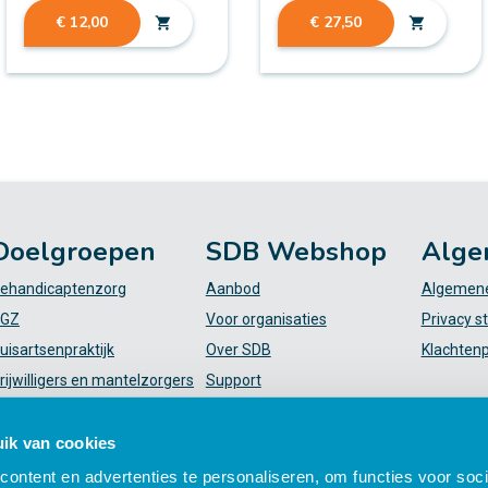
€ 12,00
€ 27,50
shopping_cart
shopping_cart
Doelgroepen
SDB Webshop
Alge
ehandicaptenzorg
Aanbod
Algemene
GZ
Voor organisaties
Privacy s
uisartsenpraktijk
Over SDB
Klachten
rijwilligers en mantelzorgers
Support
VT
FAQ
iekenhuis
Mijn SDB
ik van cookies
elpende (plus)
ontent en advertenties te personaliseren, om functies voor soci