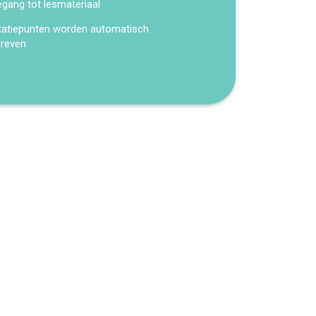
egang tot lesmateriaal
tatiepunten worden automatisch
hreven