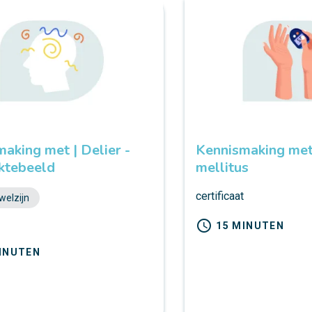
aking met | Delier -
Kennismaking met
ektebeeld
mellitus
certificaat
welzijn
t
schedule
15 MINUTEN
INUTEN