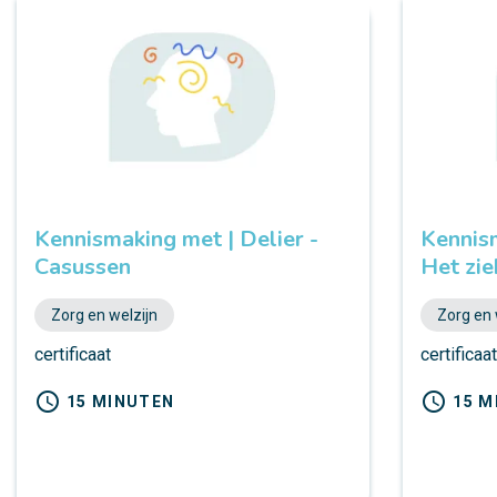
Kennismaking met | Delier -
Kennism
Casussen
Het zi
Zorg en welzijn
Zorg en 
certificaat
certificaa
schedule
schedule
15 MINUTEN
15 M