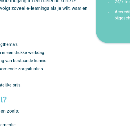
erkte toegang tot een selectie korte e-
24/7 to
volgt zoveel e-learnings als je wilt, waar en
Accredi
bijgesc
rgthema's.
n in een drukke werkdag.
ng van bestaande kennis.
rkomende zorgsituaties.
lijke prijs.
l?
en zoals:
ementie.