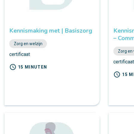
Kennismaking met | Basiszorg
Kennis
– Comm
Zorg en welzijn
Zorg en 
certificaat
certificaa
schedule
15 MINUTEN
schedule
15 M