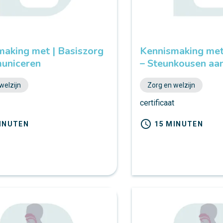
making met | Basiszorg
Kennismaking met
uniceren
– Steunkousen aa
welzijn
Zorg en welzijn
t
certificaat
schedule
INUTEN
15 MINUTEN