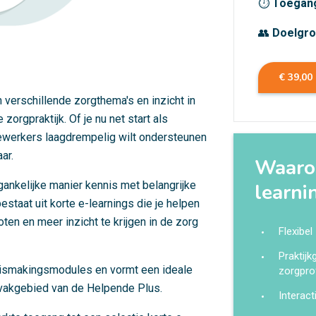
⏱
Toegan
👥
Doelgr
€ 39,00
verschillende zorgthema's en inzicht in
orgpraktijk. Of je nu net start als
dewerkers laagdrempelig wilt ondersteunen
ar.
Waarom
ankelijke manier kennis met belangrijke
learni
taat uit korte e-learnings die je helpen
ten en meer inzicht te krijgen in de zorg
Flexibel
Praktij
nismakingsmodules en vormt een ideale
zorgpro
 vakgebied van de Helpende Plus.
Interact