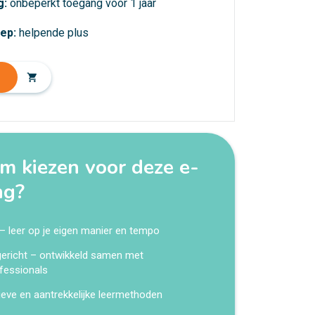
g:
onbeperkt toegang voor 1 jaar
oep:
helpende plus
shopping_cart
 kiezen voor deze e-
ng?
 – leer op je eigen manier en tempo
kgericht – ontwikkeld samen met
fessionals
ieve en aantrekkelijke leermethoden