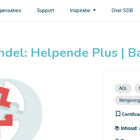
ganisaties
Support
Inspiratie
Over SDB
ndel: Helpende Plus | Ba
ADL
Wetgeving
turned_in_not
Certifica
📚
Inhoud: