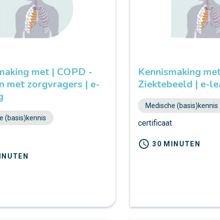
making met | COPD -
Kennismaking met
 met zorgvragers | e-
Ziektebeeld | e-le
g
Medische (basis)kennis
 (basis)kennis
certificaat
t
schedule
30 MINUTEN
INUTEN