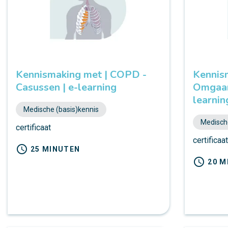
Kennismaking met | COPD -
Kennis
Casussen | e-learning
Omgaan
learnin
Medische (basis)kennis
Medische
certificaat
certificaa
schedule
25 MINUTEN
schedule
20 M