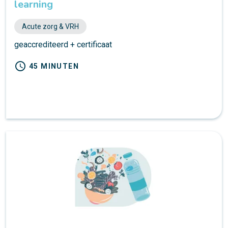
learning
Acute zorg & VRH
geaccrediteerd + certificaat
schedule
45 MINUTEN