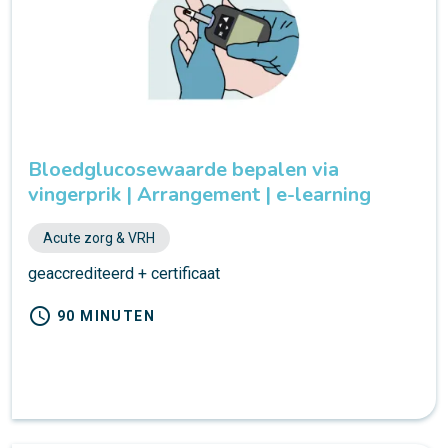
Bloedglucosewaarde bepalen via
vingerprik | Arrangement | e-learning
Acute zorg & VRH
geaccrediteerd + certificaat
schedule
90 MINUTEN