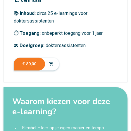
Certificaat
📚
Inhoud:
circa 25 e-learnings voor
doktersassistenten
⏱
Toegang:
onbeperkt toegang voor 1 jaar
👥
Doelgroep:
doktersassistenten
€ 80,00
shopping_cart
Waarom kiezen voor deze
e-learning?
Flexibel – leer op je eigen manier en tempo