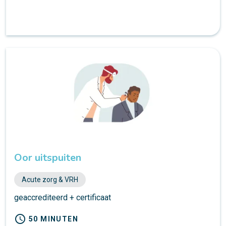
Oor uitspuiten
Acute zorg & VRH
geaccrediteerd + certificaat
schedule
50 MINUTEN