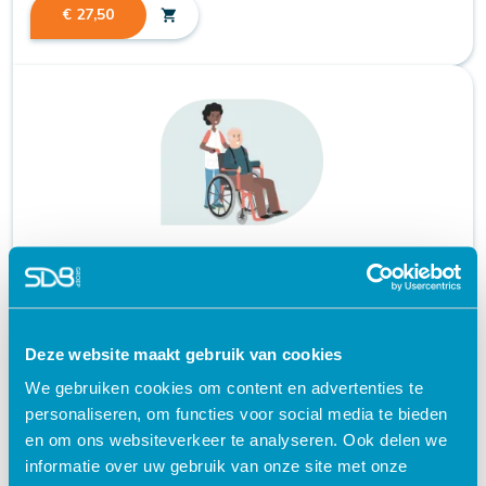
€ 27,50
shopping_cart
Advance Care Planning (ACP) | e-learning
geaccrediteerd + certificaat
Deze website maakt gebruik van cookies
schedule
120 MINUTEN
We gebruiken cookies om content en advertenties te
personaliseren, om functies voor social media te bieden
en om ons websiteverkeer te analyseren. Ook delen we
informatie over uw gebruik van onze site met onze