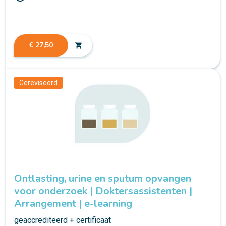
€ 27,50
shopping_cart
Gereviseerd
Ontlasting, urine en sputum opvangen
voor onderzoek | Doktersassistenten |
Arrangement | e-learning
geaccrediteerd + certificaat