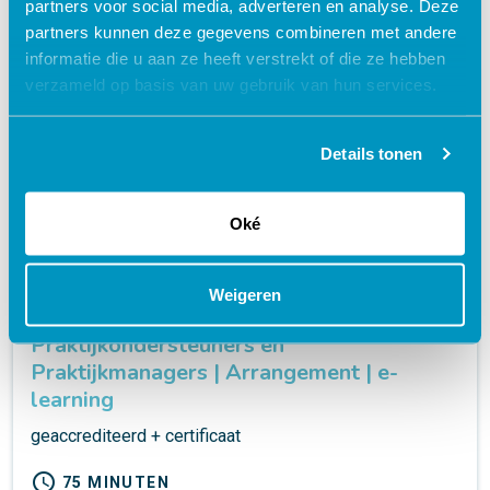
€ 35,00
shopping_cart
partners voor social media, adverteren en analyse. Deze
partners kunnen deze gegevens combineren met andere
informatie die u aan ze heeft verstrekt of die ze hebben
verzameld op basis van uw gebruik van hun services.
Details tonen
Oké
Privacybescherming &
Weigeren
Informatiebeveiliging Doktersassistenten,
Praktijkondersteuners en
Praktijkmanagers | Arrangement | e-
learning
geaccrediteerd + certificaat
schedule
75 MINUTEN