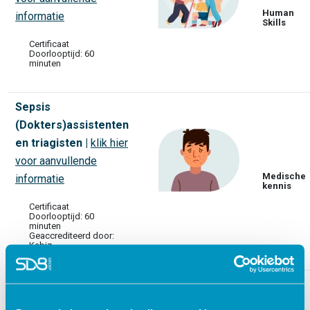
Human
informatie
Skills
Certificaat
Doorlooptijd: 60
minuten
Sepsis
(Dokters)assistenten
en triagisten
|
klik hier
voor aanvullende
Medische
informatie
kennis
Certificaat
Doorlooptijd: 60
minuten
Geaccrediteerd door:
Kabiz
Timemanagement
|
klik