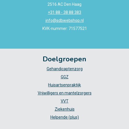
2516 AC Den Haag
+31 88 - 38 88 383
info@sdbwebshop.nl
KVK-nummer: 71577521
Doelgroepen
Gehandicaptenzorg
GGZ
Huisartsenpraktijk
Vrijwilligers en mantelzorgers
VVT
Ziekenhuis
Helpende (plus)