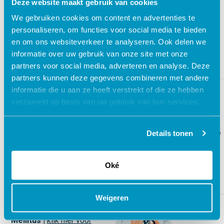
Deze website maakt gebruik van cookies
hier voor aanvullende
informatie
We gebruiken cookies om content en advertenties te
Human
Skills
personaliseren, om functies voor social media te bieden
Certificaat
en om ons websiteverkeer te analyseren. Ook delen we
Doorlooptijd: 30
minuten
informatie over uw gebruik van onze site met onze
partners voor social media, adverteren en analyse. Deze
partners kunnen deze gegevens combineren met andere
Triage en
informatie die u aan ze heeft verstrekt of die ze hebben
verzameld op basis van uw gebruik van hun services.
communicatie |
klik hier
voor aanvullende
informatie
Details tonen
Medische
kennis
Certificaat
Doorlooptijd: 90
minuten
Oké
Geaccrediteerd door:
Kabiz
Weigeren
Triage bij Diabetes
Mellitus |
klik hier voor