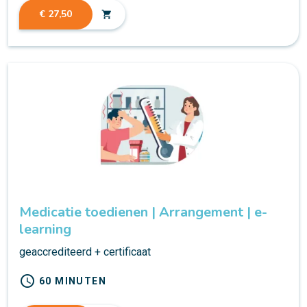
€ 27,50
shopping_cart
Medicatie toedienen | Arrangement | e-
learning
geaccrediteerd + certificaat
schedule
60 MINUTEN