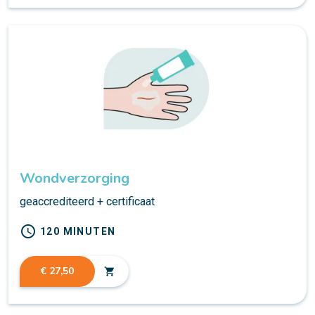
Wondverzorging
geaccrediteerd + certificaat
schedule
120 MINUTEN
€ 27,50
shopping_cart