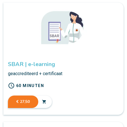
SBAR | e-learning
geaccrediteerd + certificaat
schedule
60 MINUTEN
€ 27,50
shopping_cart