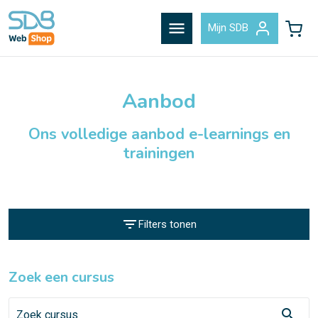
menu
Mijn SDB
Aanbod
Ons volledige aanbod e-learnings en
trainingen
filter_list
Filters tonen
Zoek een cursus
search