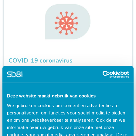
COVID-19 coronavirus
certificaat
schedule
20 MINUTEN
Deze website maakt gebruik van cookies
€ 12,00
shopping_cart
We gebruiken cookies om content en advertenties te
personaliseren, om functies voor social media te bieden
en om ons websiteverkeer te analyseren. Ook delen we
informatie over uw gebruik van onze site met onze
partners voor social media, adverteren en analyse. Deze