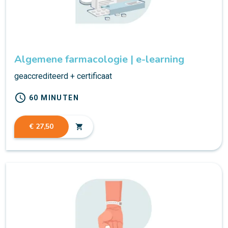
Algemene farmacologie | e-learning
geaccrediteerd + certificaat
schedule
60 MINUTEN
€ 27,50
shopping_cart