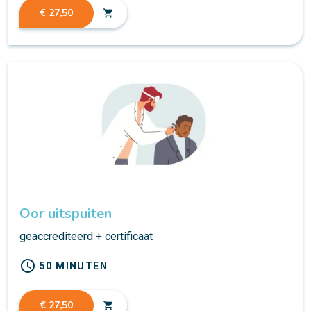
€ 27,50
shopping_cart
Oor uitspuiten
geaccrediteerd + certificaat
schedule
50 MINUTEN
€ 27,50
shopping_cart