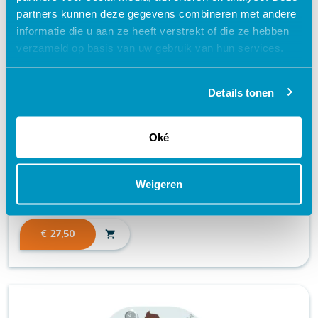
partners kunnen deze gegevens combineren met andere
informatie die u aan ze heeft verstrekt of die ze hebben
verzameld op basis van uw gebruik van hun services.
Details tonen
ECG maken en lezen | niveau 4 | e-
learning
Oké
geaccrediteerd + certificaat
Weigeren
schedule
90 MINUTEN
€ 27,50
shopping_cart