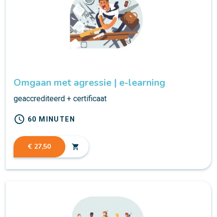
Omgaan met agressie | e-learning
geaccrediteerd + certificaat
schedule
60 MINUTEN
€ 27,50
shopping_cart