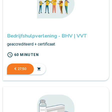
Bedrijfshulpverlening - BHV | VVT
geaccrediteerd + certificaat
schedule
60 MINUTEN
€ 27,50
shopping_cart