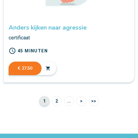
Anders kijken naar agressie
certificaat
schedule
45 MINUTEN
€ 27,50
shopping_cart
1
2
...
>
>>