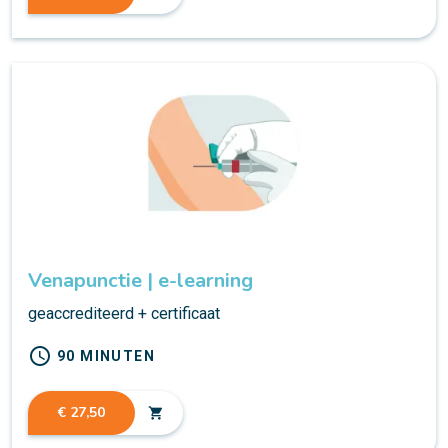
Venapunctie | e-learning
geaccrediteerd + certificaat
schedule
90 MINUTEN
€ 27,50
shopping_cart