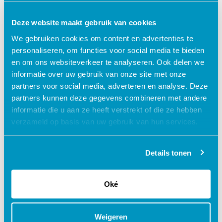
patiënten. Goede presentatievaardigheden stellen
zorgverleners in staat om op een effectieve en
Deze website maakt gebruik van cookies
begripvolle manier te communiceren, resulterend
We gebruiken cookies om content en advertenties te
in betere zorgkwaliteit.
personaliseren, om functies voor social media te bieden
en om ons websiteverkeer te analyseren. Ook delen we
informatie over uw gebruik van onze site met onze
1. Patiëntenvoorlichting
partners voor social media, adverteren en analyse. Deze
partners kunnen deze gegevens combineren met andere
informatie die u aan ze heeft verstrekt of die ze hebben
Als zorgmedewerker moet je vaak complexe
verzameld op basis van uw gebruik van hun services.
medische informatie aan patiënten en hun
families overbrengen, en sterke
Details tonen
presentatievaardigheden zijn cruciaal om deze
informatie duidelijk en begrijpelijk te
Oké
communiceren.
Weigeren