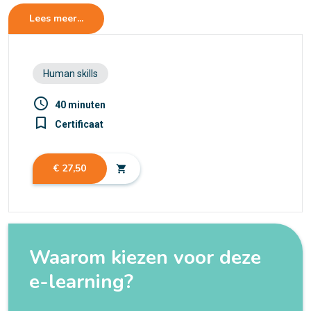
Lees meer...
Human skills
access_time
40 minuten
turned_in_not
Certificaat
€ 27,50
shopping_cart
Waarom kiezen voor deze
e-learning?