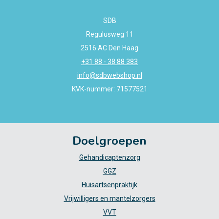
SDB
Regulusweg 11
2516 AC Den Haag
+31 88 - 38 88 383
info@sdbwebshop.nl
KVK-nummer: 71577521
Doelgroepen
Gehandicaptenzorg
GGZ
Huisartsenpraktijk
Vrijwilligers en mantelzorgers
VVT