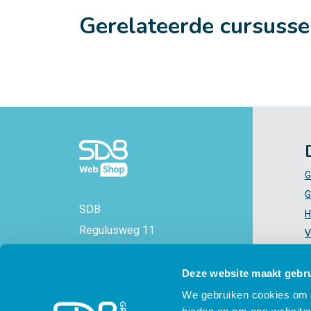
Gerelateerde cursuss
G
G
SDB
H
Regulusweg 11
V
2516 AC Den Haag
V
+31 88 - 38 88 383
Z
Deze website maakt gebru
info@sdbwebshop.nl
H
We gebruiken cookies om c