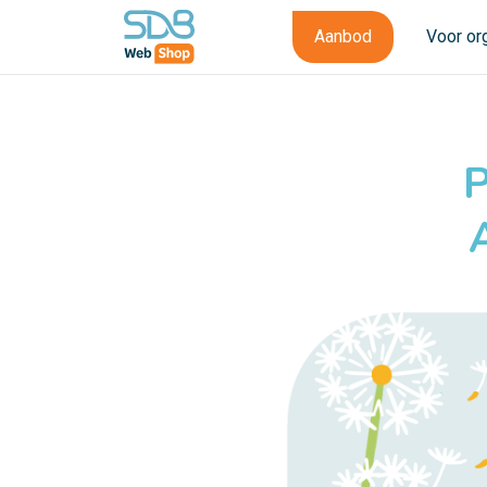
Aanbod
Voor or
P