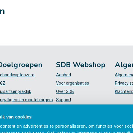
en
Doelgroepen
SDB Webshop
Alge
ehandicaptenzorg
Aanbod
Algemene
GZ
Voor organisaties
Privacy s
uisartsenpraktijk
Over SDB
Klachten
rijwilligers en mantelzorgers
Support
VT
FAQ
iekenhuis
Mijn SDB
ik van cookies
elpende (plus)
ontent en advertenties te personaliseren, om functies voor soci