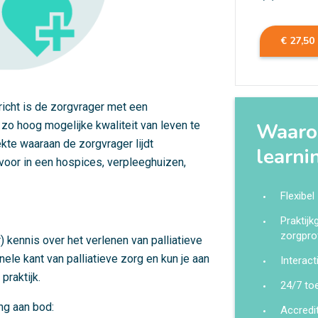
€ 27,50
ericht is de zorgvrager met een
zo hoog mogelijke kwaliteit van leven te
Waarom
ekte waaraan de zorgvrager lijdt
learni
t voor in een hospices, verpleeghuizen,
Flexibel
Praktij
zorgpro
 kennis over het verlenen van palliatieve
ele kant van palliatieve zorg en kun je aan
Interact
praktijk.
24/7 to
ing aan bod:
Accredi