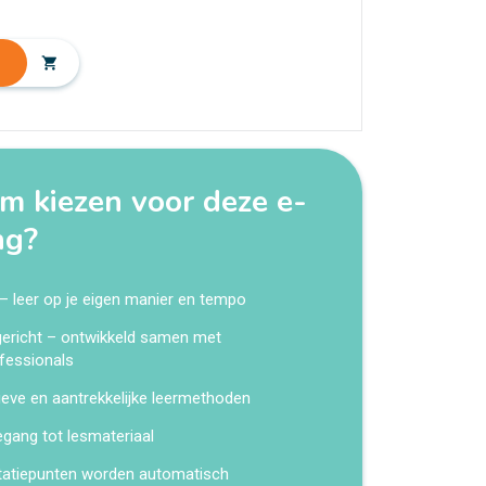
shopping_cart
 kiezen voor deze e-
ng?
 – leer op je eigen manier en tempo
kgericht – ontwikkeld samen met
fessionals
ieve en aantrekkelijke leermethoden
egang tot lesmateriaal
tatiepunten worden automatisch