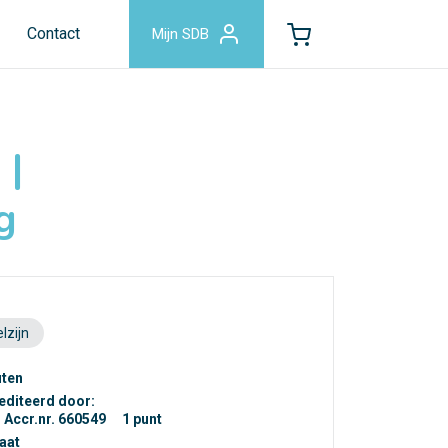
Contact
Mijn SDB
 |
g
lzijn
uten
editeerd door:
Accr.nr. 660549
1 punt
caat