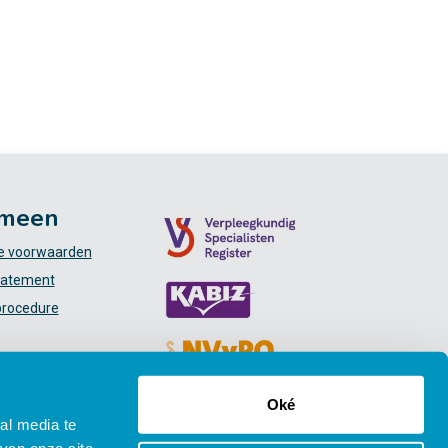
meen
 voorwaarden
tatement
procedure
Oké
al media te