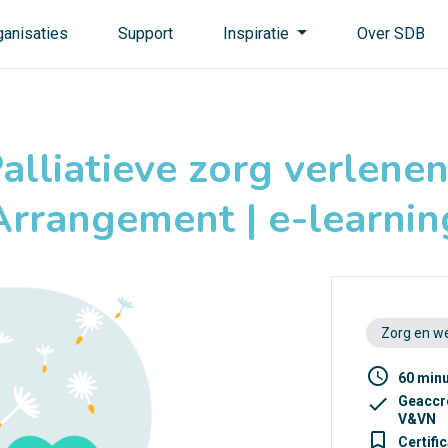
ganisaties
Support
Inspiratie
Over SDB
alliatieve zorg verlenen
Arrangement | e-learnin
Zorg en we
access_time
60 min
check
Geaccr
V&VN
turned_in_not
Certifi