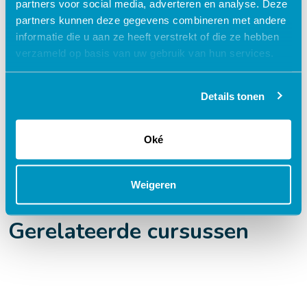
Flexibel – leer op je eigen manier en tempo
partners voor social media, adverteren en analyse. Deze
partners kunnen deze gegevens combineren met andere
Praktijkgericht – ontwikkeld samen met
informatie die u aan ze heeft verstrekt of die ze hebben
zorgprofessionals
verzameld op basis van uw gebruik van hun services.
Interactieve en aantrekkelijke leermethoden
24/7 toegang tot lesmateriaal
Details tonen
Accreditatiepunten worden automatisch
bijgeschreven
Oké
Weigeren
Gerelateerde cursussen