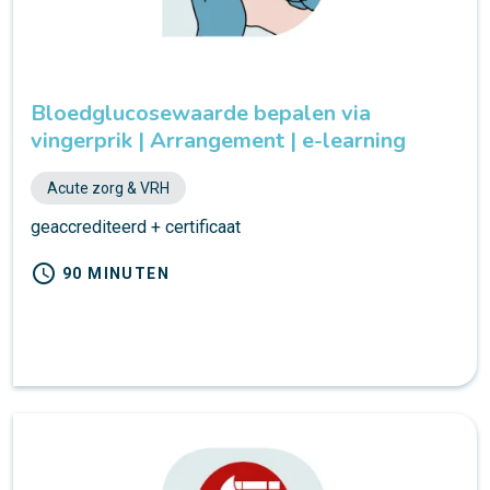
Bloedglucosewaarde bepalen via
vingerprik | Arrangement | e-learning
Acute zorg & VRH
geaccrediteerd + certificaat
schedule
90 MINUTEN