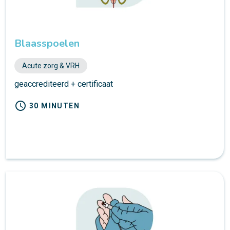
Blaasspoelen
Acute zorg & VRH
geaccrediteerd + certificaat
schedule
30 MINUTEN