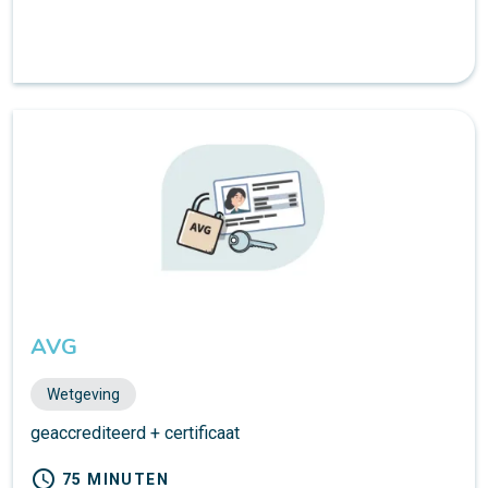
AVG
Wetgeving
geaccrediteerd + certificaat
schedule
75 MINUTEN