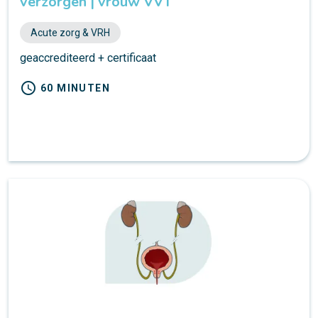
verzorgen | vrouw VVT
Acute zorg & VRH
geaccrediteerd + certificaat
schedule
60 MINUTEN