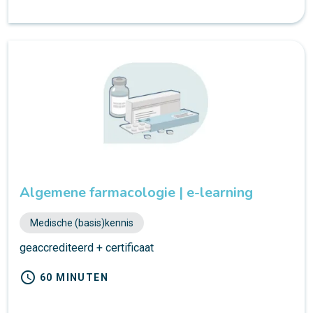
Algemene farmacologie | e-learning
Medische (basis)kennis
geaccrediteerd + certificaat
schedule
60 MINUTEN