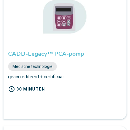
CADD-Legacy™ PCA-pomp
Medische technologie
geaccrediteerd + certificaat
schedule
30 MINUTEN