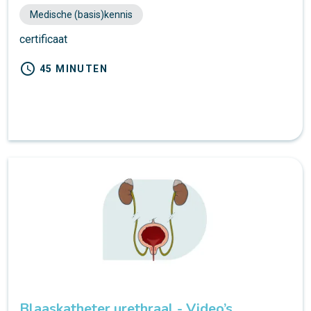
Medische (basis)kennis
certificaat
schedule
45 MINUTEN
Blaaskatheter urethraal - Video’s