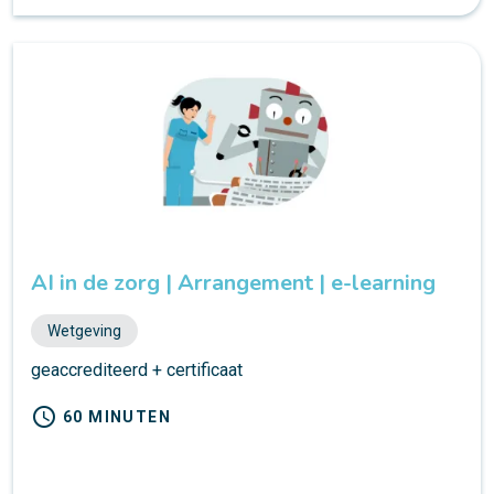
AI in de zorg | Arrangement | e-learning
Wetgeving
geaccrediteerd + certificaat
schedule
60 MINUTEN