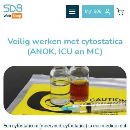
menu
Mijn SDB
Veilig werken met cytostatica
(ANOK, ICU en MC)
Een cytostaticum (meervoud: cytostatica) is een medicijn dat