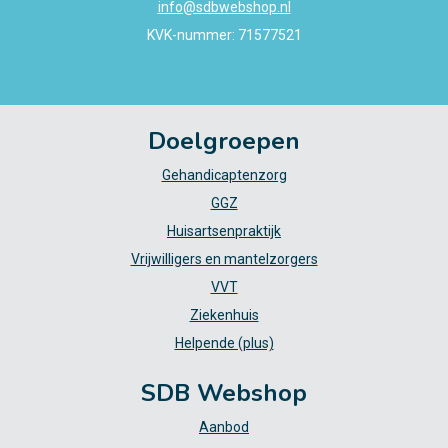
info@sdbwebshop.nl
KVK-nummer: 71577521
Doelgroepen
Gehandicaptenzorg
GGZ
Huisartsenpraktijk
Vrijwilligers en mantelzorgers
VVT
Ziekenhuis
Helpende (plus)
SDB Webshop
Aanbod