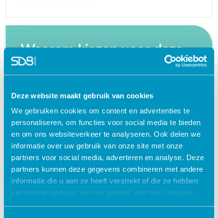
Waarom kiezen voor deze
e-learning?
Flexibel – leer op je eigen manier en tempo
Deze website maakt gebruik van cookies
Praktijkgericht – ontwikkeld samen met
We gebruiken cookies om content en advertenties te
zorgprofessionals
personaliseren, om functies voor social media te bieden
en om ons websiteverkeer te analyseren. Ook delen we
Interactieve en aantrekkelijke leermethoden
informatie over uw gebruik van onze site met onze
24/7 toegang tot lesmateriaal
partners voor social media, adverteren en analyse. Deze
partners kunnen deze gegevens combineren met andere
Accreditatiepunten worden automatisch
informatie die u aan ze heeft verstrekt of die ze hebben
bijgeschreven
verzameld op basis van uw gebruik van hun services.