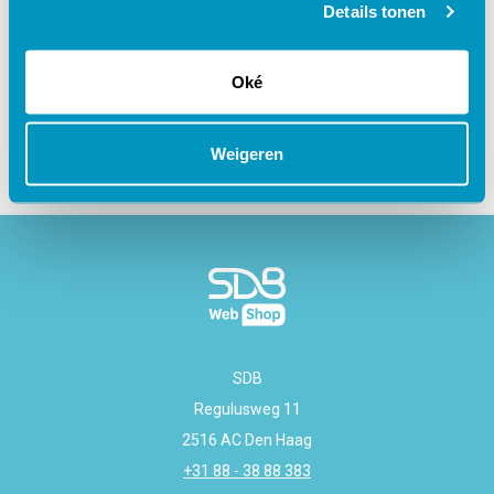
Details tonen
Gerelateerde cursussen
Oké
Weigeren
SDB
Regulusweg 11
2516 AC Den Haag
+31 88 - 38 88 383