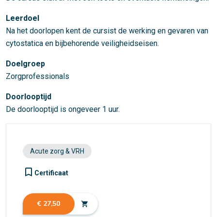
Leerdoel
Na het doorlopen kent de cursist de werking en gevaren van
cytostatica en bijbehorende veiligheidseisen.
Doelgroep
Zorgprofessionals
Doorlooptijd
De doorlooptijd is ongeveer 1 uur.
Acute zorg & VRH
turned_in_not
Certificaat
€ 27,50
shopping_cart